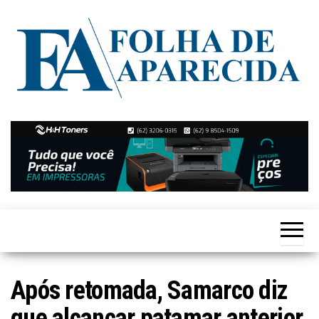
Skip
to
the
content
Notícias
Folha de
de
Aparecida
Aparecida
de
Goiânia
Após retomada, Samarco diz
que alcançar patamar anterior