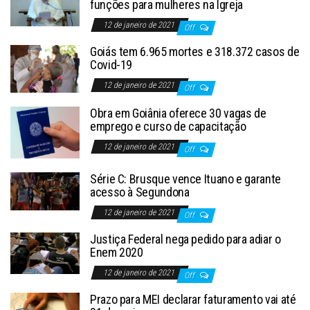
funções para mulheres na Igreja
12 de janeiro de 2021
Off
Goiás tem 6.965 mortes e 318.372 casos de
Covid-19
12 de janeiro de 2021
Off
Obra em Goiânia oferece 30 vagas de
emprego e curso de capacitação
12 de janeiro de 2021
Off
Série C: Brusque vence Ituano e garante
acesso à Segundona
12 de janeiro de 2021
Off
Justiça Federal nega pedido para adiar o
Enem 2020
12 de janeiro de 2021
Off
Prazo para MEI declarar faturamento vai até