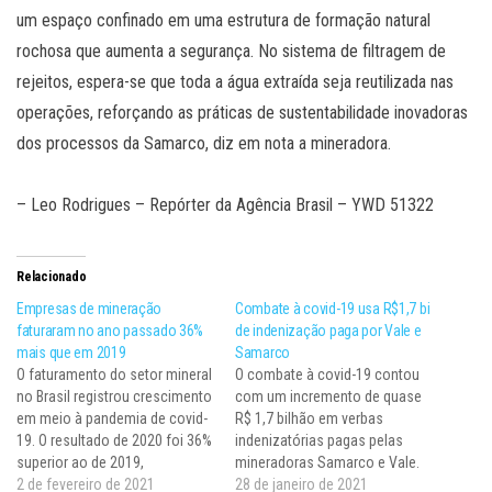
um espaço confinado em uma estrutura de formação natural
rochosa que aumenta a segurança. No sistema de filtragem de
rejeitos, espera-se que toda a água extraída seja reutilizada nas
operações, reforçando as práticas de sustentabilidade inovadoras
dos processos da Samarco, diz em nota a mineradora.
– Leo Rodrigues – Repórter da Agência Brasil – YWD 51322
Relacionado
Empresas de mineração
Combate à covid-19 usa R$1,7 bi
faturaram no ano passado 36%
de indenização paga por Vale e
mais que em 2019
Samarco
O faturamento do setor mineral
O combate à covid-19 contou
no Brasil registrou crescimento
com um incremento de quase
em meio à pandemia de covid-
R$ 1,7 bilhão em verbas
19. O resultado de 2020 foi 36%
indenizatórias pagas pelas
superior ao de 2019,
mineradoras Samarco e Vale.
alcançando a cifra de R$209
2 de fevereiro de 2021
Esse montante é a soma dos
28 de janeiro de 2021