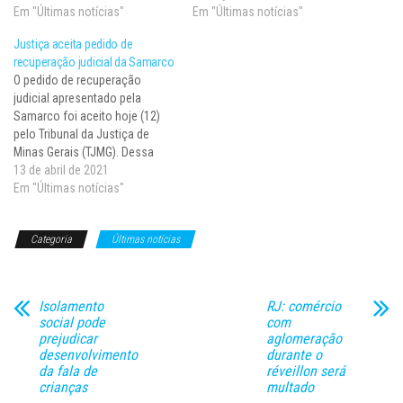
bilhões. O dado consta em
Em "Últimas notícias"
recursos liberados em oito
Em "Últimas notícias"
balanço divulgado hoje (2) pelo
diferentes decisões e acordos
Justiça aceita pedido de
Instituto Brasileiro de
judiciais. Eles foram
recuperação judicial da Samarco
Mineração (Ibram), entidade
destinados a reformas de
O pedido de recuperação
que reúne as maiores…
hospitais e compra de
judicial apresentado pela
equipamentos, contribuindo
Samarco foi aceito hoje (12)
para…
pelo Tribunal da Justiça de
Minas Gerais (TJMG). Dessa
forma, ações judiciais movidas
13 de abril de 2021
por credores da mineradora
Em "Últimas notícias"
ficam temporariamente
suspensas. A recuperação
Categoria
Últimas notícias
judicial é solicitada quando a
empresa se encontra em
dificuldades financeiras. Uma
vez aceito o pedido,…
Isolamento
RJ: comércio
social pode
com
prejudicar
aglomeração
desenvolvimento
durante o
da fala de
réveillon será
crianças
multado