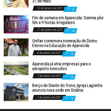
31 de maio
12 de janeiro de 2021
Off
Fim de semana em Aparecida: Semma põe
fim a 9 festas irregulares
11 de janeiro de 2021
Off
Unifan comemora nomeação de Divino
Eterno na Educação de Aparecida
8 de janeiro de 2021
Off
Aparecida já atrai empresas para o
aeroporto executivo
7 de janeiro de 2021
Off
Berço do Diante do Trono, Igreja Lagoinha
anuncia nova sede em Goiânia
7 de janeiro de 2021
Off