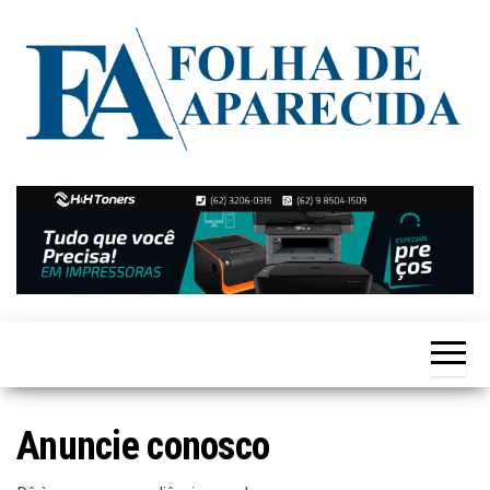
Skip
to
the
content
Notícias
Folha de
de
Aparecida
Aparecida
de
Goiânia
Anuncie conosco