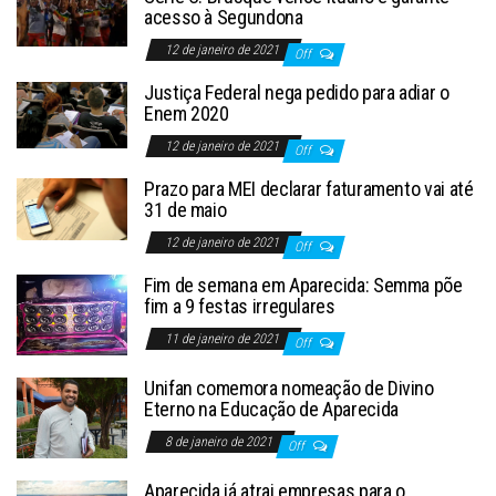
acesso à Segundona
12 de janeiro de 2021
Off
Justiça Federal nega pedido para adiar o
Enem 2020
12 de janeiro de 2021
Off
Prazo para MEI declarar faturamento vai até
31 de maio
12 de janeiro de 2021
Off
Fim de semana em Aparecida: Semma põe
fim a 9 festas irregulares
11 de janeiro de 2021
Off
Unifan comemora nomeação de Divino
Eterno na Educação de Aparecida
8 de janeiro de 2021
Off
Aparecida já atrai empresas para o