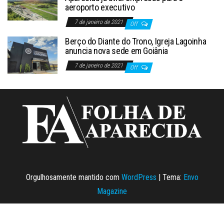
aeroporto executivo
7 de janeiro de 2021
Off
Berço do Diante do Trono, Igreja Lagoinha
anuncia nova sede em Goiânia
7 de janeiro de 2021
Off
Orgulhosamente mantido com
WordPress
|
Tema:
Envo
Magazine