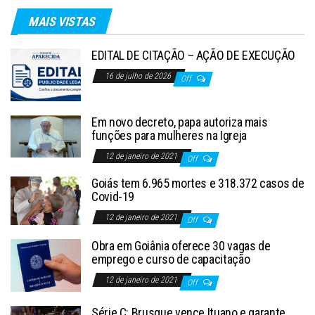
MAIS VISTAS
EDITAL DE CITAÇÃO – AÇÃO DE EXECUÇÃO
16 de julho de 2026
Off
Em novo decreto, papa autoriza mais
funções para mulheres na Igreja
12 de janeiro de 2021
Off
Goiás tem 6.965 mortes e 318.372 casos de
Covid-19
12 de janeiro de 2021
Off
Obra em Goiânia oferece 30 vagas de
emprego e curso de capacitação
12 de janeiro de 2021
Off
Série C: Brusque vence Ituano e garante