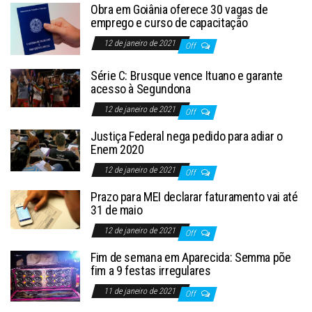
Obra em Goiânia oferece 30 vagas de
emprego e curso de capacitação
12 de janeiro de 2021
Off
Série C: Brusque vence Ituano e garante
acesso à Segundona
12 de janeiro de 2021
Off
Justiça Federal nega pedido para adiar o
Enem 2020
12 de janeiro de 2021
Off
Prazo para MEI declarar faturamento vai até
31 de maio
12 de janeiro de 2021
Off
Fim de semana em Aparecida: Semma põe
fim a 9 festas irregulares
11 de janeiro de 2021
Off