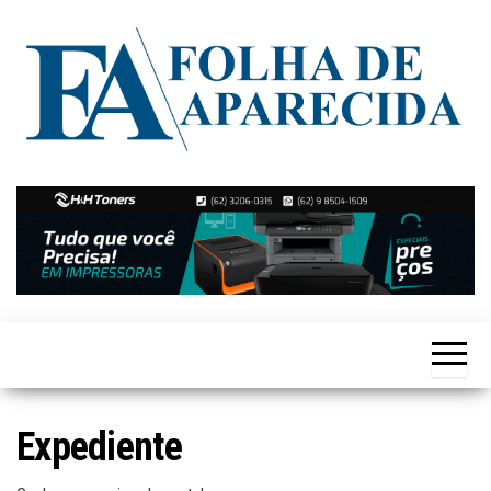
Skip
to
the
content
Notícias
Folha de
de
Aparecida
Aparecida
de
Goiânia
Expediente