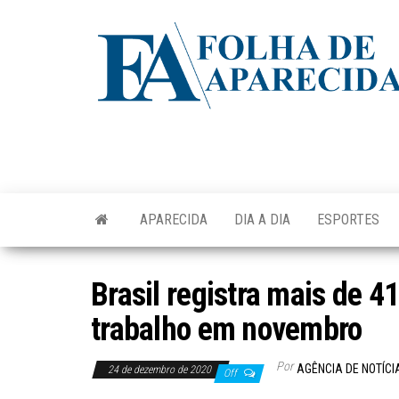
Skip
to
the
content
APARECIDA
DIA A DIA
ESPORTES
Brasil registra mais de 4
trabalho em novembro
Por
AGÊNCIA DE NOTÍCI
24 de dezembro de 2020
Off