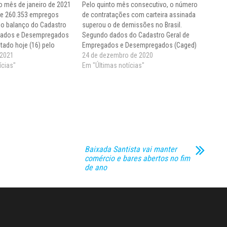
 o mês de janeiro de 2021
Pelo quinto mês consecutivo, o número
e 260.353 empregos
de contratações com carteira assinada
do balanço do Cadastro
superou o de demissões no Brasil.
gados e Desempregados
Segundo dados do Cadastro Geral de
tado hoje (16) pelo
Empregados e Desempregados (Caged)
conomia. O saldo é o
 2021
divulgados nesta quarta-feira (23) , o
24 de dezembro de 2020
 histórica para o mês de
ícias"
país criou 414.556 vagas de emprego em
Em "Últimas notícias"
ltado de…
novembro. O número é o melhor da série
histórica da…
Baixada Santista vai manter
comércio e bares abertos no fim
de ano