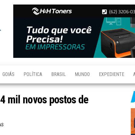
Folha de
Notícias
de
Aparecida
Aparecida
de
Goiânia
GOIÁS
POLÍTICA
BRASIL
MUNDO
EXPEDIENTE
14 mil novos postos de
AS