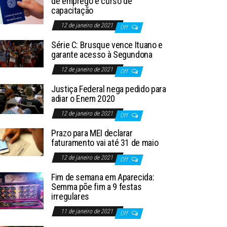
de emprego e curso de
capacitação
12 de janeiro de 2021
Off
Série C: Brusque vence Ituano e
garante acesso à Segundona
12 de janeiro de 2021
Off
Justiça Federal nega pedido para
adiar o Enem 2020
12 de janeiro de 2021
Off
Prazo para MEI declarar
faturamento vai até 31 de maio
12 de janeiro de 2021
Off
Fim de semana em Aparecida:
Semma põe fim a 9 festas
irregulares
11 de janeiro de 2021
Off