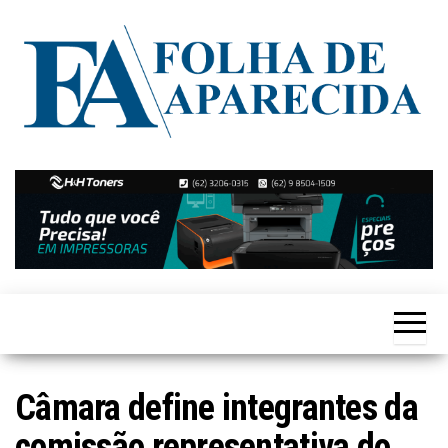
Skip
to
the
content
Notícias
Folha de
de
Aparecida
Aparecida
de
Goiânia
Câmara define integrantes da
comissão representativa do