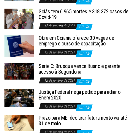
Off
Goiás tem 6.965 mortes e 318.372 casos de
Covid-19
12 de janeiro de 2021
Off
Obra em Goiânia oferece 30 vagas de
emprego e curso de capacitação
12 de janeiro de 2021
Off
Série C: Brusque vence Ituano e garante
acesso à Segundona
12 de janeiro de 2021
Off
Justiça Federal nega pedido para adiar o
Enem 2020
12 de janeiro de 2021
Off
Prazo para MEI declarar faturamento vai até
31 de maio
12 de janeiro de 2021