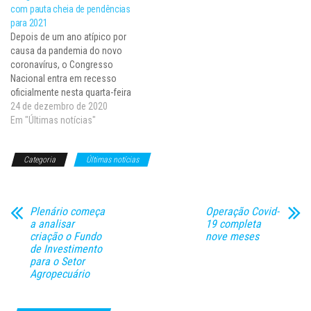
com pauta cheia de pendências
avaliar a grave situação
funcionamento de forma
para 2021
atravessada pelo Amazonas
híbrida, com parte dos
Depois de um ano atípico por
em razão do recrudescimento
deputados participando por
causa da pandemia do novo
da pandemia de Covid-19…
videoconferência…
coronavírus, o Congresso
Nacional entra em recesso
oficialmente nesta quarta-feira
(23) com pendências
24 de dezembro de 2020
importantes para 2021. Apesar
Em "Últimas notícias"
dos apelos de parlamentares
como o senador Renan
Categoria
Últimas notícias
Calheiros (MDB-AL) e do
presidente da Câmara, Rodrigo
Maia (DEM-RJ), para que o
recesso…
Plenário começa
Operação Covid-
a analisar
19 completa
criação o Fundo
nove meses
de Investimento
para o Setor
Agropecuário