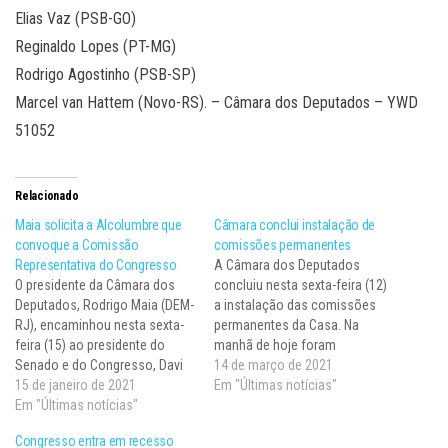
Elias Vaz (PSB-GO)
Reginaldo Lopes (PT-MG)
Rodrigo Agostinho (PSB-SP)
Marcel van Hattem (Novo-RS). – Câmara dos Deputados – YWD
51052
Relacionado
Maia solicita a Alcolumbre que
Câmara conclui instalação de
convoque a Comissão
comissões permanentes
Representativa do Congresso
A Câmara dos Deputados
O presidente da Câmara dos
concluiu nesta sexta-feira (12)
Deputados, Rodrigo Maia (DEM-
a instalação das comissões
RJ), encaminhou nesta sexta-
permanentes da Casa. Na
feira (15) ao presidente do
manhã de hoje foram
Senado e do Congresso, Davi
escolhidos os representantes
14 de março de 2021
Alcolumbre, ofício em que
15 de janeiro de 2021
de mais cinco colegiados.
Em "Últimas notícias"
pede a convocação da
Em "Últimas notícias"
Com isso, todas as 25
Comissão Representativa do
comissões deverão retomar,
Congresso entra em recesso
Congresso Nacional, "para
na próxima semana, o