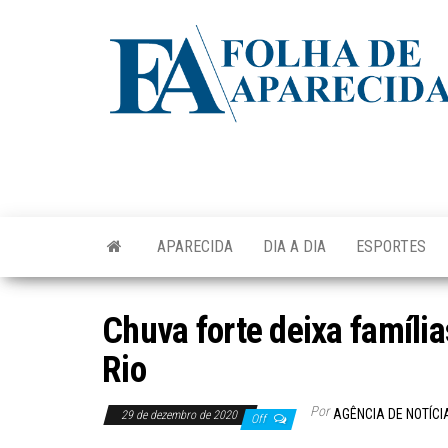
Skip
to
the
content
APARECIDA
DIA A DIA
ESPORTES
Chuva forte deixa famíli
Rio
Por
AGÊNCIA DE NOTÍCI
29 de dezembro de 2020
Off