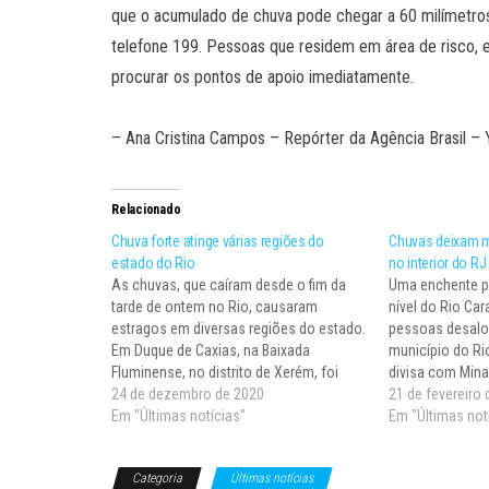
que o acumulado de chuva pode chegar a 60 milímetros
telefone 199. Pessoas que residem em área de risco,
procurar os pontos de apoio imediatamente.
– Ana Cristina Campos – Repórter da Agência Brasil 
Relacionado
Chuva forte atinge várias regiões do
Chuvas deixam m
estado do Rio
no interior do RJ
As chuvas, que caíram desde o fim da
Uma enchente p
tarde de ontem no Rio, causaram
nível do Rio Car
estragos em diversas regiões do estado.
pessoas desalo
Em Duque de Caxias, na Baixada
município do Ri
Fluminense, no distrito de Xerém, foi
divisa com Minas
registrada a morte de uma mulher,
24 de dezembro de 2020
Santo. Segundo 
21 de fevereiro
identificada como Fátima Marina
Em "Últimas notícias"
município, outr
Em "Últimas not
Fernandes de Carvalho, de 61 anos.
desabrigadas e 
Segundo o…
De acordo…
Categoria
Últimas notícias