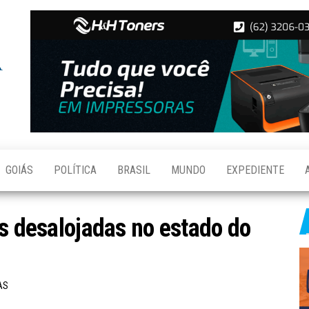
Folha de
Notícias
de
Aparecida
Aparecida
de
Goiânia
GOIÁS
POLÍTICA
BRASIL
MUNDO
EXPEDIENTE
as desalojadas no estado do
AS