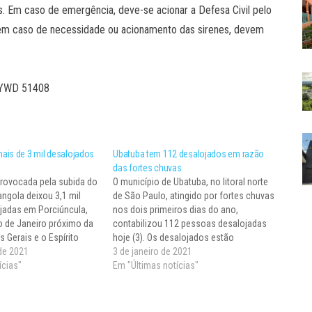
. Em caso de emergência, deve-se acionar a Defesa Civil pelo
 em caso de necessidade ou acionamento das sirenes, devem
– YWD 51408
ais de 3 mil desalojados
Ubatuba tem 112 desalojados em razão
das fortes chuvas
rovocada pela subida do
O município de Ubatuba, no litoral norte
angola deixou 3,1 mil
de São Paulo, atingido por fortes chuvas
jadas em Porciúncula,
nos dois primeiros dias do ano,
o de Janeiro próximo da
contabilizou 112 pessoas desalojadas
 Gerais e o Espírito
hoje (3). Os desalojados estão
a defesa civil do
 de 2021
provisoriamente abrigadas na Escola
3 de janeiro de 2021
as 126 pessoas ficaram
ícias"
Municipal Tancredo de Almeida Neves e
Em "Últimas notícias"
8,6 mil foram afetadas.
na Escola Simeão, no bairro do Taquaral.
Segundo a Prefeitura de…