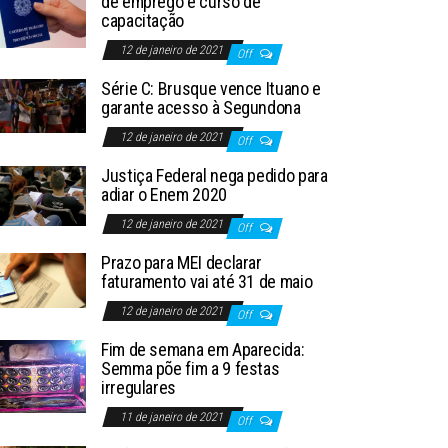
de emprego e curso de
capacitação
12 de janeiro de 2021
Off
Série C: Brusque vence Ituano e
garante acesso à Segundona
12 de janeiro de 2021
Off
Justiça Federal nega pedido para
adiar o Enem 2020
12 de janeiro de 2021
Off
Prazo para MEI declarar
faturamento vai até 31 de maio
12 de janeiro de 2021
Off
Fim de semana em Aparecida:
Semma põe fim a 9 festas
irregulares
11 de janeiro de 2021
Off