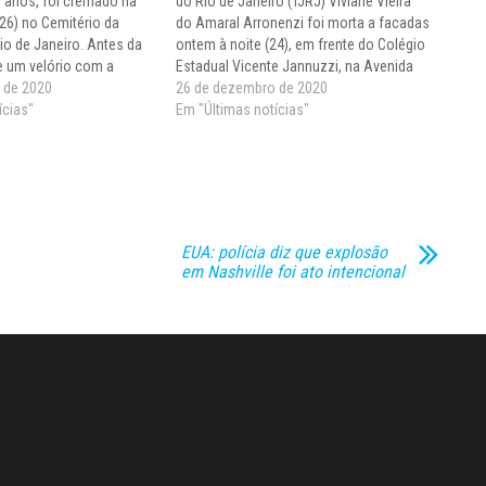
5 anos, foi cremado na
do Rio de Janeiro (TJRJ) Viviane Vieira
26) no Cemitério da
do Amaral Arronenzi foi morta a facadas
io de Janeiro. Antes da
ontem à noite (24), em frente do Colégio
e um velório com a
Estadual Vicente Jannuzzi, na Avenida
trita a pessoas da
 de 2020
Rachel de Queiroz, na Barra da Tijuca,
26 de dezembro de 2020
s. O assassino, segundo
ícias"
zona oeste do Rio. O acusado pela
Em "Últimas notícias"
o…
morte…
EUA: polícia diz que explosão
em Nashville foi ato intencional