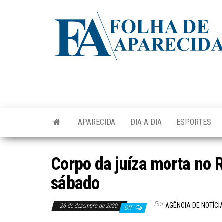
Skip
to
the
content
APARECIDA
DIA A DIA
ESPORTES
Corpo da juíza morta no 
sábado
Por
AGÊNCIA DE NOTÍCI
26 de dezembro de 2020
Off