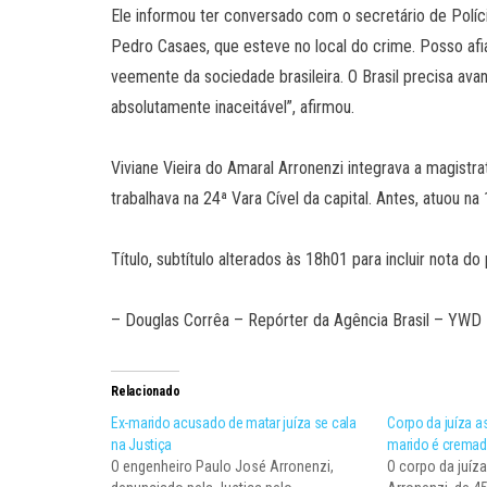
Ele informou ter conversado com o secretário de Políci
Pedro Casaes, que esteve no local do crime. Posso afia
veemente da sociedade brasileira. O Brasil precisa avan
absolutamente inaceitável”, afirmou.
Viviane Vieira do Amaral Arronenzi integrava a magistr
trabalhava na 24ª Vara Cível da capital. Antes, atuou n
Título, subtítulo alterados às 18h01 para incluir nota d
– Douglas Corrêa – Repórter da Agência Brasil – YWD
Relacionado
Ex-marido acusado de matar juíza se cala
Corpo da juíza a
na Justiça
marido é crema
O engenheiro Paulo José Arronenzi,
O corpo da juíza