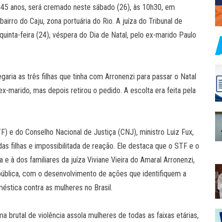
de 45 anos, será cremado neste sábado (26), às 10h30, em
airro do Caju, zona portuária do Rio. A juíza do Tribunal de
quinta-feira (24), véspera do Dia de Natal, pelo ex-marido Paulo
ria as três filhas que tinha com Arronenzi para passar o Natal
x-marido, mas depois retirou o pedido. A escolta era feita pela
F) e do Conselho Nacional de Justiça (CNJ), ministro Luiz Fux,
das filhas e impossibilitada de reação. Ele destaca que o STF e o
e à dos familiares da juíza Viviane Vieira do Amaral Arronenzi,
ública, com o desenvolvimento de ações que identifiquem a
méstica contra as mulheres no Brasil.
a brutal de violência assola mulheres de todas as faixas etárias,