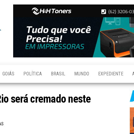
Folha de
Notícias
de
Aparecida
Aparecida
de
Goiânia
GOIÁS
POLÍTICA
BRASIL
MUNDO
EXPEDIENTE
Rio será cremado neste
AS