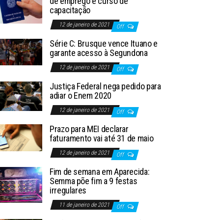
de emprego e curso de
capacitação
12 de janeiro de 2021
Off
Série C: Brusque vence Ituano e
garante acesso à Segundona
12 de janeiro de 2021
Off
Justiça Federal nega pedido para
adiar o Enem 2020
12 de janeiro de 2021
Off
Prazo para MEI declarar
faturamento vai até 31 de maio
12 de janeiro de 2021
Off
Fim de semana em Aparecida:
Semma põe fim a 9 festas
irregulares
11 de janeiro de 2021
Off