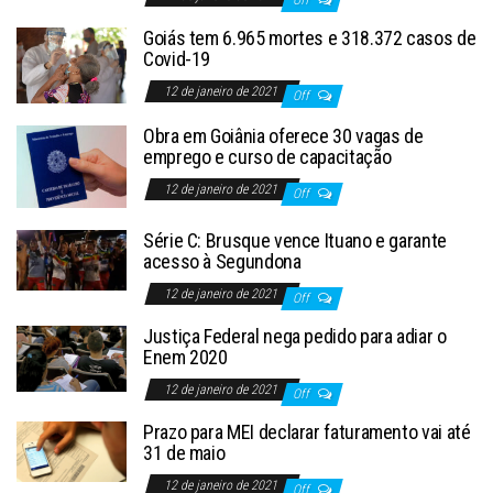
Goiás tem 6.965 mortes e 318.372 casos de
Covid-19
12 de janeiro de 2021
Off
Obra em Goiânia oferece 30 vagas de
emprego e curso de capacitação
12 de janeiro de 2021
Off
Série C: Brusque vence Ituano e garante
acesso à Segundona
12 de janeiro de 2021
Off
Justiça Federal nega pedido para adiar o
Enem 2020
12 de janeiro de 2021
Off
Prazo para MEI declarar faturamento vai até
31 de maio
12 de janeiro de 2021
Off