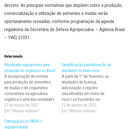
decreto. As principais normativas que dispõem sobre a produção,
comercialização e utilização de sementes e mudas serão
oportunamente revisadas, conforme programação da agenda
regulatória da Secretaria de Defesa Agropecuária. – Agência Brasil
– YWD 51031
Relacionado
Atualizado regulamento para
Simplificação para liberação de
produção de orgânicos no Brasil
atividades de baixo risco
A incorporação de normas
A partir de 1º de fevereiro, as
para produção de sementes,
atividades de licença,
de mudas e de cogumelos
autorização e registro
comestíveis na agricultura
classificadas em níveis de
orgânica é uma das novidades
risco I ou II poderão ser
da Portaria nº 52, que atualiza
27 de março de 2021
dispensadas ou obter
12 de janeiro de 2021
o regulamento técnico, bem
Em "Últimas notícias"
automaticamente o ato público
Em "Últimas notícias"
como as listas de substâncias
de liberação de
Participação no PADIS é
e práticas permitidas em
responsabilidade da Secretaria
regulamentada
sistemas orgânicos de
de Defesa Agropecuária, do