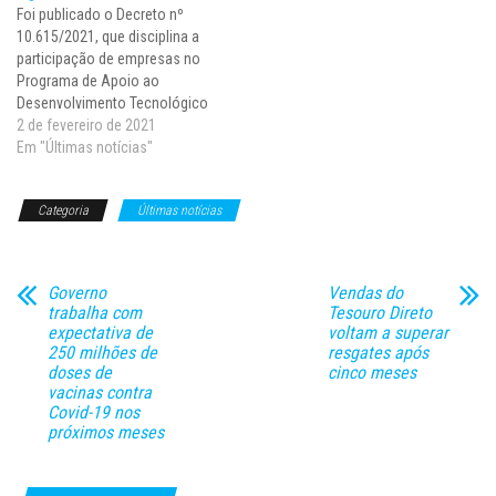
Foi publicado o Decreto nº
produção. A atualização traz
Ministério da Agricultura,
10.615/2021, que disciplina a
ainda o incremento…
Pecuária e Abastecimento
participação de empresas no
(Mapa). É o que…
Programa de Apoio ao
Desenvolvimento Tecnológico
da Indústria de
2 de fevereiro de 2021
Semicondutores (PADIS). O
Em "Últimas notícias"
objetivo da política é estimular
a capacitação tecnológica e a
Categoria
Últimas notícias
competitividade da indústria de
semicondutores e displays no
país, determinando
compromissos das empresas
Governo
Vendas do
participantes com…
trabalha com
Tesouro Direto
expectativa de
voltam a superar
250 milhões de
resgates após
doses de
cinco meses
vacinas contra
Covid-19 nos
próximos meses