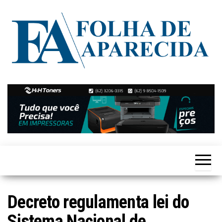
Skip
to
the
content
Notícias
Folha de
de
Aparecida
Aparecida
de
Goiânia
Decreto regulamenta lei do
Sistema Nacional de