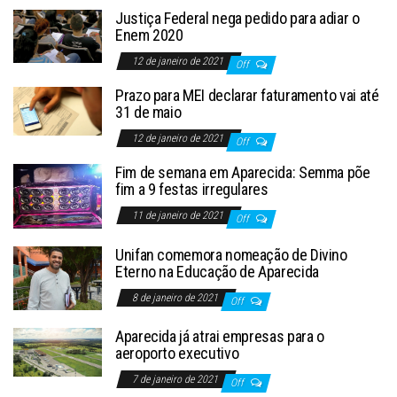
Justiça Federal nega pedido para adiar o
Enem 2020
12 de janeiro de 2021
Off
Prazo para MEI declarar faturamento vai até
31 de maio
12 de janeiro de 2021
Off
Fim de semana em Aparecida: Semma põe
fim a 9 festas irregulares
11 de janeiro de 2021
Off
Unifan comemora nomeação de Divino
Eterno na Educação de Aparecida
8 de janeiro de 2021
Off
Aparecida já atrai empresas para o
aeroporto executivo
7 de janeiro de 2021
Off