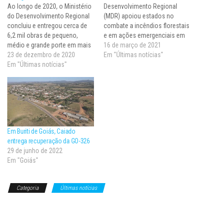
Ao longo de 2020, o Ministério
Desenvolvimento Regional
do Desenvolvimento Regional
(MDR) apoiou estados no
concluiu e entregou cerca de
combate a incêndios florestais
6,2 mil obras de pequeno,
e em ações emergenciais em
médio e grande porte em mais
áreas atingidas por desastres.
16 de março de 2021
de 4 mil municípios brasileiros.
23 de dezembro de 2020
Além disso, entre outras
Em "Últimas notícias"
Foram obras de saneamento,
Em "Últimas notícias"
ações, concluiu 50
habitação, mobilidade urbana e
empreendimentos/projetos de
infraestrutura hídrica. Além das
saneamento básico e investiu
finalizadas, outras 621 foram
nas áreas de habitação e
iniciadas pela pasta em…
infraestrutura urbana em vários
estados no país. O MDR, por…
Em Buriti de Goiás, Caiado
entrega recuperação da GO-326
29 de junho de 2022
Em "Goiás"
Categoria
Últimas notícias