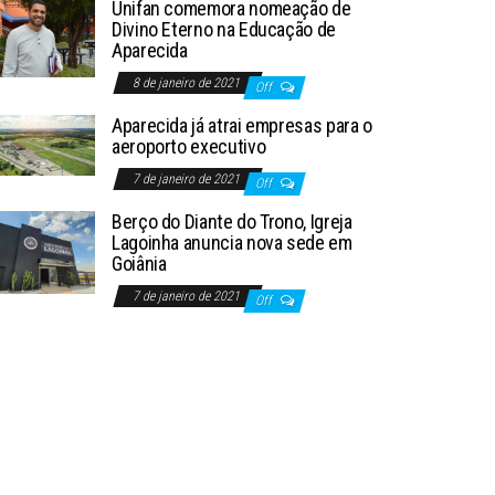
Unifan comemora nomeação de
Divino Eterno na Educação de
Aparecida
8 de janeiro de 2021
Off
Aparecida já atrai empresas para o
aeroporto executivo
7 de janeiro de 2021
Off
Berço do Diante do Trono, Igreja
Lagoinha anuncia nova sede em
Goiânia
7 de janeiro de 2021
Off