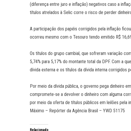
(diferença entre juro e inflação) negativos caso a in
títulos atrelados à Selic corre o risco de perder dinheir
A participação dos papéis corrigidos pela inflação fico
ocorreu mesmo com o Tesouro tendo emitido R$ 16,69 
Os títulos do grupo cambial, que sofreram variação co
5,74% para 5,17% do montante total da DPF. Com a qu
dívida externa e os títulos da dívida interna corrigidos
Por meio da dívida pública, o governo pega dinheiro e
compromete-se a devolver o dinheiro com alguma corr
por meio da oferta de títulos públicos em leilões pela i
Máximo – Repórter da Agência Brasil – YWD 51175
Relacionado