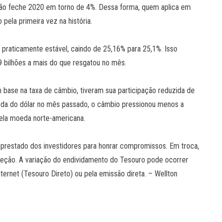
flação feche 2020 em torno de 4%. Dessa forma, quem aplica em
o pela primeira vez na história.
u praticamente estável, caindo de 25,16% para 25,1%. Isso
bilhões a mais do que resgatou no mês.
m base na taxa de câmbio, tiveram sua participação reduzida de
eda do dólar no mês passado, o câmbio pressionou menos a
 pela moeda norte-americana.
mprestado dos investidores para honrar compromissos. Em troca,
eção. A variação do endividamento do Tesouro pode ocorrer
nternet (Tesouro Direto) ou pela emissão direta. – Wellton