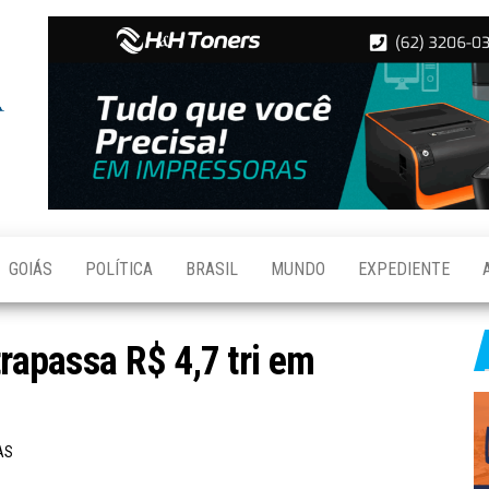
Folha de
Notícias
de
Aparecida
Aparecida
de
Goiânia
GOIÁS
POLÍTICA
BRASIL
MUNDO
EXPEDIENTE
trapassa R$ 4,7 tri em
AS