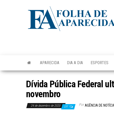
Skip
to
the
content
APARECIDA
DIA A DIA
ESPORTES
Dívida Pública Federal ul
novembro
Por
AGÊNCIA DE NOTÍCI
24 de dezembro de 2020
Off