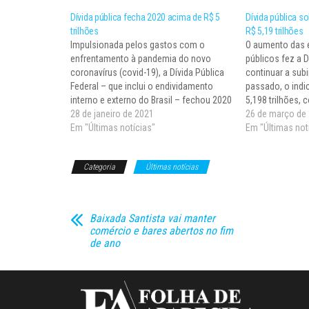
Dívida pública fecha 2020 acima de R$ 5
Dívida pública so
trilhões
R$ 5,19 trilhões
Impulsionada pelos gastos com o
O aumento das e
enfrentamento à pandemia do novo
públicos fez a D
coronavírus (covid-19), a Dívida Pública
continuar a sub
Federal – que inclui o endividamento
passado, o indi
interno e externo do Brasil – fechou 2020
5,198 trilhões,
em R$ 5,01 trilhões, informou hoje (27) a
28 de janeiro de 2021
relação a janeir
26 de março de
Secretaria do Tesouro Nacional, do
Em "Últimas notícias"
divulgada hoje 
Em "Últimas not
Ministério da Economia. O valor
Nacional. A dívi
representou aumento de…
títulos)…
Categoria
Últimas notícias
Baixada Santista vai manter
comércio e bares abertos no fim
de ano