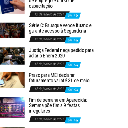
de emprego e curso de
capacitação
12 de janeiro de 2021
Off
Série C: Brusque vence Ituano e
garante acesso à Segundona
12 de janeiro de 2021
Off
Justiça Federal nega pedido para
adiar o Enem 2020
12 de janeiro de 2021
Off
Prazo para MEI declarar
faturamento vai até 31 de maio
12 de janeiro de 2021
Off
Fim de semana em Aparecida:
Semma põe fim a 9 festas
irregulares
11 de janeiro de 2021
Off