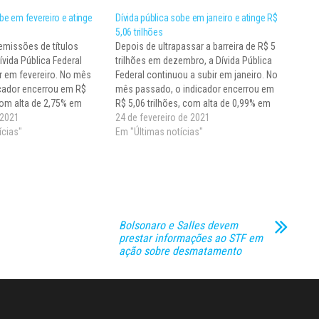
be em fevereiro e atinge
Dívida pública sobe em janeiro e atinge R$
5,06 trilhões
missões de títulos
Depois de ultrapassar a barreira de R$ 5
ívida Pública Federal
trilhões em dezembro, a Dívida Pública
ir em fevereiro. No mês
Federal continuou a subir em janeiro. No
cador encerrou em R$
mês passado, o indicador encerrou em
 com alta de 2,75% em
R$ 5,06 trilhões, com alta de 0,99% em
o. A informação foi
 2021
relação a dezembro. A informação foi
24 de fevereiro de 2021
(24) pelo Tesouro
ícias"
divulgada hoje (24) pelo Tesouro
Em "Últimas notícias"
da pública mobiliária (em
Nacional. A dívida pública…
Bolsonaro e Salles devem
prestar informações ao STF em
ação sobre desmatamento