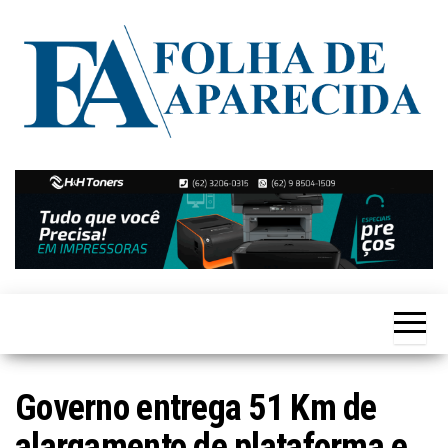
Skip
to
the
content
Notícias
Folha de
de
Aparecida
Aparecida
de
Goiânia
Governo entrega 51 Km de
alargamento de plataforma e