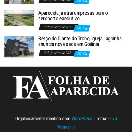
Off
Aparecida já atrai empresas para o
aeroporto executivo
7 de janeiro de 2021
Off
Berço do Diante do Trono, Igreja Lagoinha
anuncia nova sede em Goiânia
7 de janeiro de 2021
Off
Orgulhosamente mantido com
WordPress
|
Tema:
Envo
Magazine