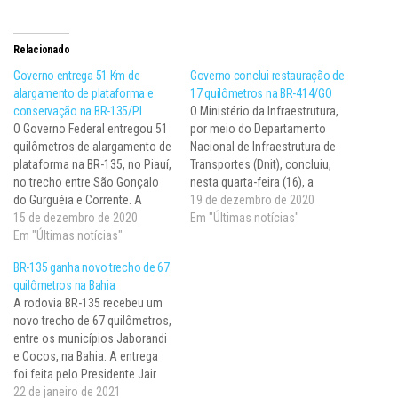
Relacionado
Governo entrega 51 Km de
Governo conclui restauração de
alargamento de plataforma e
17 quilômetros na BR-414/GO
conservação na BR-135/PI
O Ministério da Infraestrutura,
O Governo Federal entregou 51
por meio do Departamento
quilômetros de alargamento de
Nacional de Infraestrutura de
plataforma na BR-135, no Piauí,
Transportes (Dnit), concluiu,
no trecho entre São Gonçalo
nesta quarta-feira (16), a
do Gurguéia e Corrente. A
adequação e a restauração de
19 de dezembro de 2020
rodovia, que apresentava uma
15 de dezembro de 2020
17 quilômetros de pista na BR-
Em "Últimas notícias"
plataforma de seis metros, foi
Em "Últimas notícias"
414/GO, no segmento
alargada para 12 metros,
localizado entre as cidades de
BR-135 ganha novo trecho de 67
gerando uma adequação de
Cocalzinho de Goiás (km 375)
quilômetros na Bahia
capacidade. Foram feitos ainda
e Corumbá de Goiás (km 392).
A rodovia BR-135 recebeu um
serviços de melhoria dos
A região…
novo trecho de 67 quilômetros,
dispositivos…
entre os municípios Jaborandi
e Cocos, na Bahia. A entrega
foi feita pelo Presidente Jair
Bolsonaro, acompanhado do
22 de janeiro de 2021