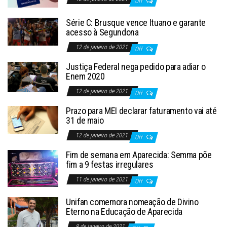
Off
Série C: Brusque vence Ituano e garante
acesso à Segundona
12 de janeiro de 2021
Off
Justiça Federal nega pedido para adiar o
Enem 2020
12 de janeiro de 2021
Off
Prazo para MEI declarar faturamento vai até
31 de maio
12 de janeiro de 2021
Off
Fim de semana em Aparecida: Semma põe
fim a 9 festas irregulares
11 de janeiro de 2021
Off
Unifan comemora nomeação de Divino
Eterno na Educação de Aparecida
8 de janeiro de 2021