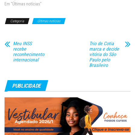
ministro da Infraestrutura,
Em "Últimas notícias"
Tarcísio Gomes de Freitas, na
cidade de Coribe (BA), que
Categoria
Últimas notícias
também é atendida com as
obras. “Vai interligar regiões…
Meu INSS
Trio de Cotia
recebe
marca e decide
reconhecimento
vitória do São
internacional
Paulo pelo
Brasileiro
PUBLICIDADE