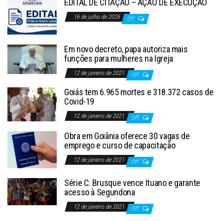
EDITAL DE CITAÇÃO – AÇÃO DE EXECUÇÃO
16 de julho de 2026
Off
Em novo decreto, papa autoriza mais
funções para mulheres na Igreja
12 de janeiro de 2021
Off
Goiás tem 6.965 mortes e 318.372 casos de
Covid-19
12 de janeiro de 2021
Off
Obra em Goiânia oferece 30 vagas de
emprego e curso de capacitação
12 de janeiro de 2021
Off
Série C: Brusque vence Ituano e garante
acesso à Segundona
12 de janeiro de 2021
Off