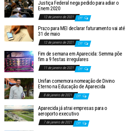
Justiça Federal nega pedido para adiar o
Enem 2020
12 de janeiro de 2021
Off
Prazo para MEI declarar faturamento vai até
31 de maio
12 de janeiro de 2021
Off
Fim de semana em Aparecida: Semma põe
fim a 9 festas irregulares
11 de janeiro de 2021
Off
Unifan comemora nomeação de Divino
Eterno na Educação de Aparecida
8 de janeiro de 2021
Off
Aparecida já atrai empresas para o
aeroporto executivo
7 de janeiro de 2021
Off