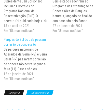
O presidente Jair Bolsonaro
Seis estados aderiram ao
incluiu os Correios no
Programa de Estruturação de
Programa Nacional de
Concessões de Parques
Desestatização (PND). O
Naturais, lançado no final do
decreto foi publicado hoje (14)
ano passado pelo Banco
no Diário Oficial da União. A
15 de abril de 2021
Nacional de Desenvolvimento
27 de janeiro de 2021
inclusão da estatal no
Em "Últimas notícias"
Econômico e Social (BNDES).
Em "Últimas notícias"
programa de privatização do
São eles Bahia, Mato Grosso
Parques do Sul do país passam
governo foi recomendada pelo
do Sul, Minas Gerais,
por leilão de concessão
Conselho do Programa de
Pernambuco, Rio Grande do
Os parques nacionais de
Parcerias de Investimentos
Sul e Tocantins. O programa
Aparados da Serra (RS) e Serra
(CPPI), em reunião no mês
prevê a oferta, pelo BNDES,…
Geral (PR) passaram por leilão
passado,…
de concessão nesta segunda-
feira (11). Esses são os
primeiros parques nacionais
12 de janeiro de 2021
concedidos no novo modelo
Em "Últimas notícias"
do Ministério do Meio
Ambiente, com apoio do
Categoria
Últimas notícias
Programa de Parcerias de
Investimentos (PPI). Estão
previstos investimentos de R$
260…