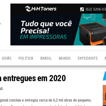
Folha de
Notícias
de
Aparecida
Aparecida
de
Goiânia
GOIÁS
POLÍTICA
BRASIL
MUNDO
EXPEDIENTE
am entregues em 2020
AS
ional concluiu e entregou cerca de 6,2 mil obras de pequeno,