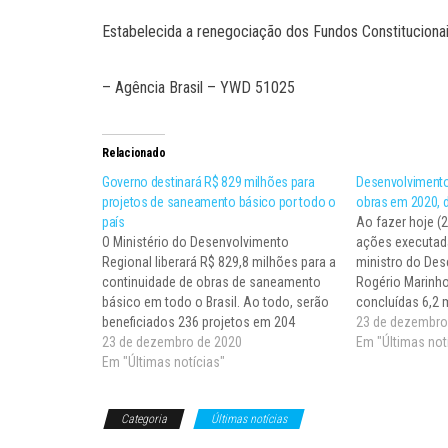
Estabelecida a renegociação dos Fundos Constituciona
– Agência Brasil – YWD 51025
Relacionado
Governo destinará R$ 829 milhões para
Desenvolvimento 
projetos de saneamento básico por todo o
obras em 2020, d
país
Ao fazer hoje (
O Ministério do Desenvolvimento
ações executad
Regional liberará R$ 829,8 milhões para a
ministro do Des
continuidade de obras de saneamento
Rogério Marinho
básico em todo o Brasil. Ao todo, serão
concluídas 6,2 
beneficiados 236 projetos em 204
médio e grande 
23 de dezembro
municípios do Acre, Amapá, Bahia,
23 de dezembro de 2020
habitação, sane
Em "Últimas not
Ceará, Espírito Santo, Goiás, Maranhão,
Em "Últimas notícias"
desenvolvimento
Mato Grosso, Mato Grosso do Sul, Minas
segurança hídri
Gerais, Pará, Paraíba, Paraná,…
civil.…
Categoria
Últimas notícias