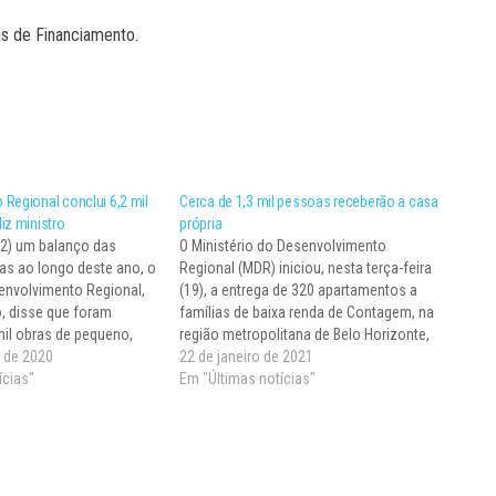
is de Financiamento.
Regional conclui 6,2 mil
Cerca de 1,3 mil pessoas receberão a casa
iz ministro
própria
22) um balanço das
O Ministério do Desenvolvimento
as ao longo deste ano, o
Regional (MDR) iniciou, nesta terça-feira
envolvimento Regional,
(19), a entrega de 320 apartamentos a
, disse que foram
famílias de baixa renda de Contagem, na
mil obras de pequeno,
região metropolitana de Belo Horizonte,
portes nas áreas de
 de 2020
em Minas Gerais. No total, cerca de 1,3
22 de janeiro de 2021
amento, mobilidade,
ícias"
mil pessoas serão beneficiadas com a
Em "Últimas notícias"
 regional e urbano,
casa própria. O investimento do Governo
ca e proteção e defesa
Federal nos…