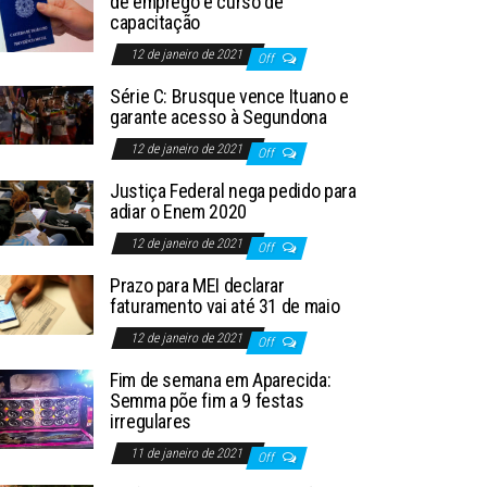
de emprego e curso de
capacitação
12 de janeiro de 2021
Off
Série C: Brusque vence Ituano e
garante acesso à Segundona
12 de janeiro de 2021
Off
Justiça Federal nega pedido para
adiar o Enem 2020
12 de janeiro de 2021
Off
Prazo para MEI declarar
faturamento vai até 31 de maio
12 de janeiro de 2021
Off
Fim de semana em Aparecida:
Semma põe fim a 9 festas
irregulares
11 de janeiro de 2021
Off