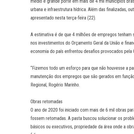
médio e grande porte em mais de 4 mil municípios bras
urbana e infraestrutura hídrica. Além das finalizadas, o
apresentado nesta terça-feira (22).
A estimativa é de que 4 milhões de empregos tenham s
nos investimentos do Orçamento Geral da União e fina
economia do país enfrentou desafios provocados pela 
“Fizemos todo um esforço para que não houvesse a pa
manutenção dos empregos que são gerados em função d
Regional, Rogério Marinho.
Obras retomadas
O ano de 2020 foi iniciado com mais de 6 mil obras par
fossem retomadas. A pasta buscou solucionar os prob
básicos ou executivos, propriedade da área onde a ob