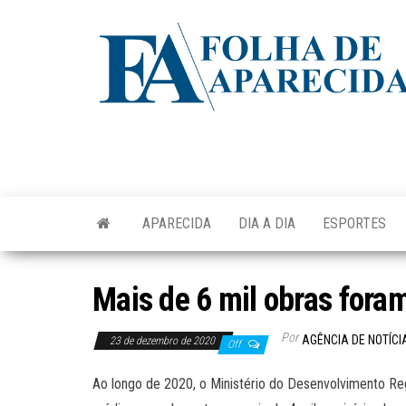
Skip
to
the
content
APARECIDA
DIA A DIA
ESPORTES
Mais de 6 mil obras for
Por
AGÊNCIA DE NOTÍCI
23 de dezembro de 2020
Off
Ao longo de 2020, o Ministério do Desenvolvimento Reg