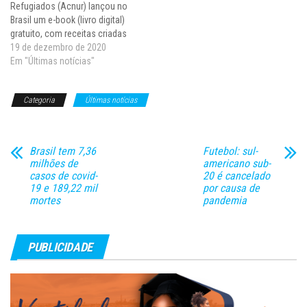
Refugiados (Acnur) lançou no
residência…
Brasil um e-book (livro digital)
gratuito, com receitas criadas
por refugiados da Colômbia,
19 de dezembro de 2020
Venezuela e Síria, em
Em "Últimas notícias"
comemoração aos seus 70
anos de atividades e como
Categoria
Últimas notícias
convite às pessoas para apoiar
a causa humanitária. O livro
reúne sete…
Brasil tem 7,36
Futebol: sul-
milhões de
americano sub-
casos de covid-
20 é cancelado
19 e 189,22 mil
por causa de
mortes
pandemia
PUBLICIDADE