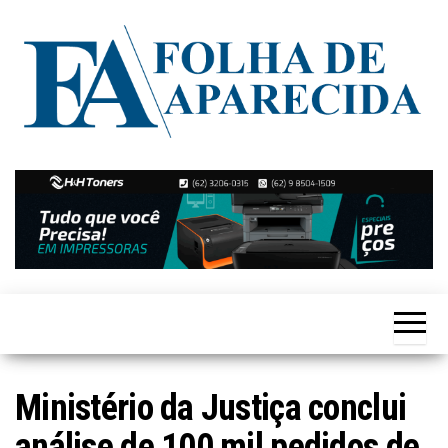
Skip
to
the
content
Notícias
Folha de
de
Aparecida
Aparecida
de
Goiânia
Ministério da Justiça conclui
análise de 100 mil pedidos de