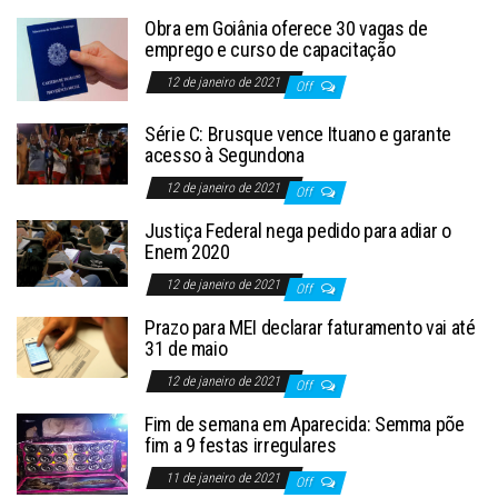
Obra em Goiânia oferece 30 vagas de
emprego e curso de capacitação
12 de janeiro de 2021
Off
Série C: Brusque vence Ituano e garante
acesso à Segundona
12 de janeiro de 2021
Off
Justiça Federal nega pedido para adiar o
Enem 2020
12 de janeiro de 2021
Off
Prazo para MEI declarar faturamento vai até
31 de maio
12 de janeiro de 2021
Off
Fim de semana em Aparecida: Semma põe
fim a 9 festas irregulares
11 de janeiro de 2021
Off