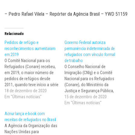
– Pedro Rafael Vilela – Repórter da Agência Brasil – YWD 51159
Relacionado
Pedidos de refúgio e
Governo Federal autoriza
reconhecimentos aumentaram
permanência indeterminada de
em 2019
refugiados com vínculo formal
O Comitê Nacional para os
de trabalho
Refugiados (Conare) recebeu,
O Conselho Nacional de
em 2019, o maior número de
Imigração (CNIg) e o Comitê
pedidos de refúgios desde
Nacional para os Refugiados
2011, quando teve início a série
(Conare), do Ministério da
temporal que serve de base
18 de dezembro de 2020
Justiça e Segurança Pública,
comparativa. Segundo dados
Em "Últimas notícias"
autorizaram, para os
15 de dezembro de 2020
que o comitê e o Observatório
solicitantes de refúgio no
Em "Últimas notícias"
das Migrações Internacionais
Brasil, a residência associada à
Acnur lança e-book com
(Obmigra) divulgaram hoje (17),
questão laboral. Com a nova
receitas de refugiados no Brasil
no ano passado foram
medida, o solicitante pode
A Agência da Organização das
registradas…
transformar a autorização de
Nações Unidas para
residência temporária para