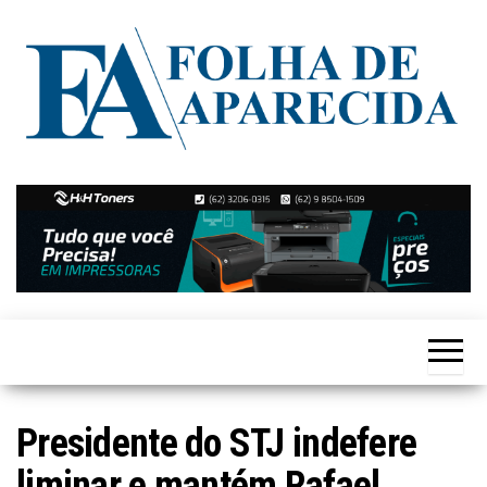
Skip
to
the
content
Notícias
Folha de
de
Aparecida
Aparecida
de
Goiânia
Presidente do STJ indefere
liminar e mantém Rafael