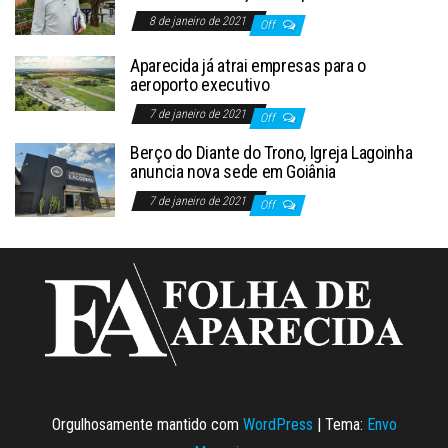
8 de janeiro de 2021
Off
Aparecida já atrai empresas para o
aeroporto executivo
7 de janeiro de 2021
Off
Berço do Diante do Trono, Igreja Lagoinha
anuncia nova sede em Goiânia
7 de janeiro de 2021
Off
Orgulhosamente mantido com
WordPress
|
Tema:
Envo