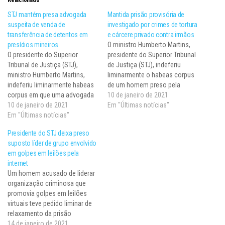
STJ mantém presa advogada
Mantida prisão provisória de
suspeita de venda de
investigado por crimes de tortura
transferência de detentos em
e cárcere privado contra irmãos
presídios mineiros
O ministro Humberto Martins,
​​​​O presidente do Superior
presidente do Superior Tribunal
Tribunal de Justiça (STJ),
de Justiça (STJ), indeferiu
ministro Humberto Martins,
liminarmente o habeas corpus
indeferiu liminarmente habeas
de um homem preso pela
corpus em que uma advogada
suposta prática dos crimes de
10 de janeiro de 2021
presa preventivamente pedia a
10 de janeiro de 2021
tortura, cárcere privado e
Em "Últimas notícias"
concessão de prisão
Em "Últimas notícias"
associação criminosa contra
domiciliar. Ela foi denunciada
dois irmãos, na cidade de
Presidente do STJ deixa preso
por integrar esquema de
Cáceres (MT). Dessa forma, o
suposto líder de grupo envolvido
recebimento de vantagens
acusado continua preso
em golpes em leilões pela
econômicas indevidas em
provisoriamente na cadeia
internet
troca de transferência de
pública…
​Um homem acusado de liderar
detentos para outras celas,
organização criminosa que
outros pavilhões…
promovia golpes em leilões
virtuais teve pedido liminar de
relaxamento da prisão
preventiva negado pelo
14 de janeiro de 2021