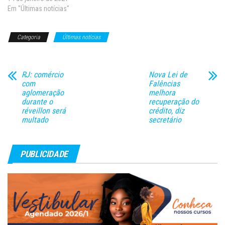
ministro Humberto Martins,
Em "Últimas notícias"
presidente do Superior Tribunal
de Justiça (STJ). Para o
Categoria
Últimas notícias
ministro, não foram
demonstradas ilegalidades que
justifiquem, neste momento, a
concessão da liberdade. De
RJ: comércio
Nova Lei de
acordo…
com
Falências
aglomeração
melhora
durante o
recuperação do
réveillon será
crédito, diz
multado
secretário
PUBLICIDADE