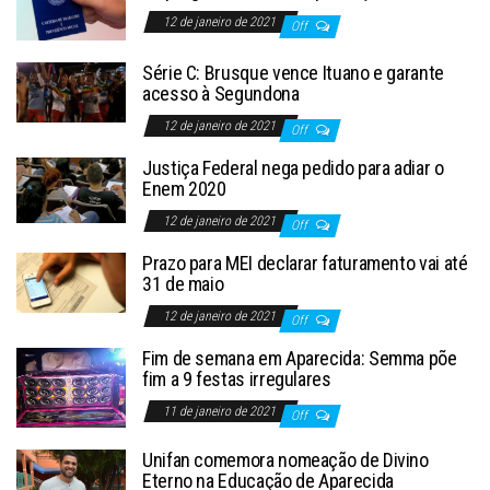
12 de janeiro de 2021
Off
Série C: Brusque vence Ituano e garante
acesso à Segundona
12 de janeiro de 2021
Off
Justiça Federal nega pedido para adiar o
Enem 2020
12 de janeiro de 2021
Off
Prazo para MEI declarar faturamento vai até
31 de maio
12 de janeiro de 2021
Off
Fim de semana em Aparecida: Semma põe
fim a 9 festas irregulares
11 de janeiro de 2021
Off
Unifan comemora nomeação de Divino
Eterno na Educação de Aparecida