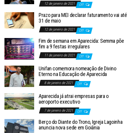
12 de janeiro de 2021
Off
Prazo para MEI declarar faturamento vai até
31 de maio
12 de janeiro de 2021
Off
Fim de semana em Aparecida: Semma põe
fim a 9 festas irregulares
11 de janeiro de 2021
Off
Unifan comemora nomeação de Divino
Eterno na Educação de Aparecida
8 de janeiro de 2021
Off
Aparecida já atrai empresas para o
aeroporto executivo
7 de janeiro de 2021
Off
Berço do Diante do Trono, Igreja Lagoinha
anuncia nova sede em Goiânia