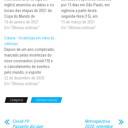
inglês) anunciou as datas e os
por 15 dias em São Paulo, em
locais das etapas de 2021 da
vigência a partir desta
Copa do Mundo de
segunda-feira (15), em
halterofilismo. As disputas
10 de janeiro de 2021
decorrência do aumento de
15 de março de 2021
integram o processo para
Em "Últimas notícias"
casos e internações pelo novo
Em "Últimas notícias"
obtenção de índices da
coronavírus (covid-19), não
Coluna – Incertezas em meio às
Paralimpíada de Tóquio
impede - pelo menos por
certezas
(Japão). A competição terá
enquanto - os treinos
Depois de um ano complicado,
início em Bogotá (Colômbia),
profissionais. Não significa,
marcado pelas incertezas do
de 5 a 8 de…
porém, um cenário
novo coronavírus (covid-19) e
necessariamente…
o cancelamento de eventos
pelo mundo, o esporte
paralímpico olha com mais
22 de dezembro de 2020
otimismo para 2021. Ao
Em "Últimas notícias"
contrário do que acontece
desde fevereiro, quando as
Categoria
Últimas notícias
primeiras competições foram
suspensas devido à pandemia,
os atletas começam a ver os…
Covid-19:
Retrospectiva
Pazuello diz que
2020: relembre