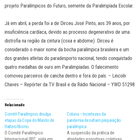
projeto Paralímpicos do Futuro, semente da Paralimpíada Escolar.
Já em abril, a perda foi a de Dirceu José Pinto, aos 39 anos, por
insuficiência cardíaca, devido ao processo degenerativo de uma
distrofia na região da cintura (coxa e abdome). Dirceu é
considerado o maior nome da bocha paralímpica brasileira e um
dos grandes atletas do paradesporto nacional, tendo conquistado
quatro medalhas de ouro em Paralimpíadas. O falecimento
comoveu parceiros de cancha dentro e fora do país. – Lincoln
Chaves – Repórter da TV Brasil e da Rádio Nacional – YWD 51298
Relacionado
Comitê Paralímpico divulga
Coluna – Incertezas da
etapas da Copa do Mundo de
pandemia desafiam preparação
Halterofilismo
paralímpica
O Comitê Paralímpico
A suspensão da prática de
Internacional (IPC, sigla em
atividades esportivas coletivas