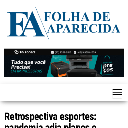
Skip
to
the
content
Notícias
Folha de
de
Aparecida
Aparecida
de
Goiânia
Retrospectiva esportes:
pandemia adia planos e