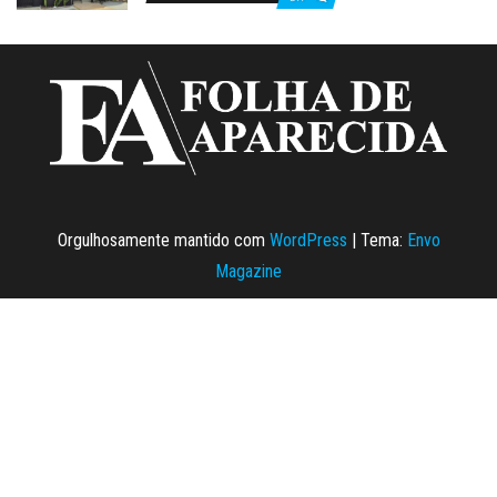
Orgulhosamente mantido com
WordPress
|
Tema:
Envo
Magazine