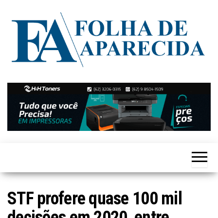
Skip
to
the
content
Notícias
Folha de
de
Aparecida
Aparecida
de
Goiânia
STF profere quase 100 mil
decisões em 2020, entre