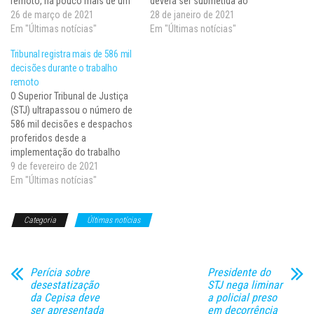
remoto, há pouco mais de um
deverá ser submetida ao
ano, no dia 16 de março de
26 de março de 2021
colegiado competente (turma
28 de janeiro de 2021
2020. A medida foi tomada
Em "Últimas notícias"
ou pleno) até a sexta sessão
Em "Últimas notícias"
com a finalidade de evitar a
após sua publicação, sob pena
Tribunal registra mais de 586 mil
disseminação do novo
de perder a eficácia. O texto
decisões durante o trabalho
coronavírus (Covid-19). Entre
tramita na Câmara dos
remoto
16 de…
Deputados. A proposta…
​O Superior Tribunal de Justiça
(STJ) ultrapassou o número de
586 mil decisões e despachos
proferidos desde a
implementação do trabalho
remoto, em 16 de março de
9 de fevereiro de 2021
2020. A medida foi tomada
Em "Últimas notícias"
com a finalidade de evitar a
disseminação do novo
Categoria
Últimas notícias
coronavírus (Covid-19). Entre o
período de 16 de março…
Perícia sobre
Presidente do
desestatização
STJ nega liminar
da Cepisa deve
a policial preso
ser apresentada
em decorrência