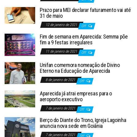
Prazo para MEI declarar faturamento vai até
31 de maio
12 de janeiro de 2021
Off
Fim de semana em Aparecida: Semma põe
fim a 9 festas irregulares
11 de janeiro de 2021
Off
Unifan comemora nomeação de Divino
Eterno na Educação de Aparecida
8 de janeiro de 2021
Off
Aparecida já atrai empresas para o
aeroporto executivo
7 de janeiro de 2021
Off
Berço do Diante do Trono, Igreja Lagoinha
anuncia nova sede em Goiânia
7 de janeiro de 2021
Off