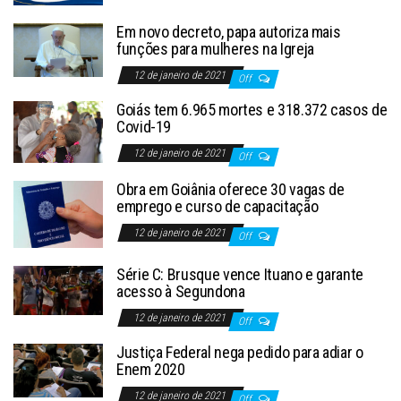
Em novo decreto, papa autoriza mais
funções para mulheres na Igreja
12 de janeiro de 2021
Off
Goiás tem 6.965 mortes e 318.372 casos de
Covid-19
12 de janeiro de 2021
Off
Obra em Goiânia oferece 30 vagas de
emprego e curso de capacitação
12 de janeiro de 2021
Off
Série C: Brusque vence Ituano e garante
acesso à Segundona
12 de janeiro de 2021
Off
Justiça Federal nega pedido para adiar o
Enem 2020
12 de janeiro de 2021
Off