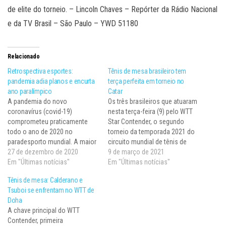
de elite do torneio. – Lincoln Chaves – Repórter da Rádio Nacional
e da TV Brasil – São Paulo – YWD 51180
Relacionado
Retrospectiva esportes:
Tênis de mesa brasileiro tem
pandemia adia planos e encurta
terça perfeita em torneio no
ano paralímpico
Catar
A pandemia do novo
Os três brasileiros que atuaram
coronavírus (covid-19)
nesta terça-feira (9) pelo WTT
comprometeu praticamente
Star Contender, o segundo
todo o ano de 2020 no
torneio da temporada 2021 do
paradesporto mundial. A maior
circuito mundial de tênis de
parte dos eventos previstos na
27 de dezembro de 2020
mesa, saíram vitoriosos. Hugo
9 de março de 2021
temporada, entre eles etapas
Em "Últimas notícias"
Calderano e Gustavo Tsuboi,
Em "Últimas notícias"
classificatórias para os Jogos
pela chave masculina, e Bruna
Tênis de mesa: Calderano e
Paralímpicos de Tóquio
Takahashi, pela feminina,
Tsuboi se enfrentam no WTT de
(Japão), foi postergado ou
classificaram-se às oitavas de
Doha
cancelado, tendo como ápice
final da competição disputada
A chave principal do WTT
o adiamento do evento para
em Doha…
Contender, primeira
2021. Até março,…