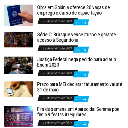
Obra em Goiânia oferece 30 vagas de
emprego e curso de capacitação
12 de janeiro de 2021
Off
Série C: Brusque vence Ituano e garante
acesso à Segundona
12 de janeiro de 2021
Off
Justiça Federal nega pedido para adiar o
Enem 2020
12 de janeiro de 2021
Off
Prazo para MEI declarar faturamento vai até
31 de maio
12 de janeiro de 2021
Off
Fim de semana em Aparecida: Semma põe
fim a 9 festas irregulares
11 de janeiro de 2021
Off