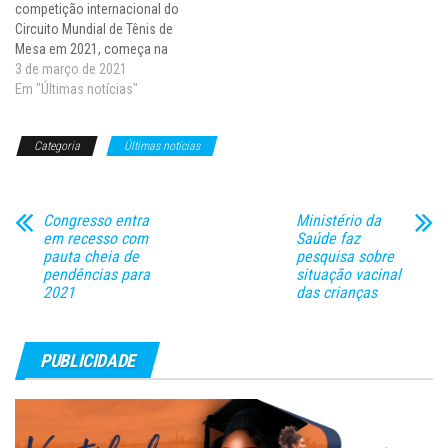
competição internacional do
Circuito Mundial de Tênis de
Mesa em 2021, começa na
próxima quarta-feira (3) na
3 de março de 2021
Lusail Sports Arena, em Doha
Em "Últimas notícias"
(Catar). E, logo na abertura,
acontecerá um duelo entre os
Categoria
Últimas notícias
melhores mesatenistas
brasileiros da atualidade, Hugo
Calderano e Gustavo Tsuboi
se…
Congresso entra
Ministério da
em recesso com
Saúde faz
pauta cheia de
pesquisa sobre
pendências para
situação vacinal
2021
das crianças
PUBLICIDADE