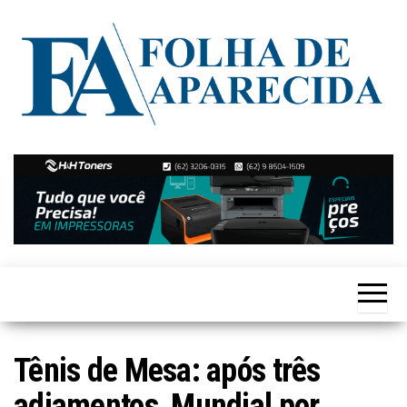
Skip
to
the
content
Notícias
Folha de
de
Aparecida
Aparecida
de
Goiânia
Tênis de Mesa: após três
adiamentos, Mundial por