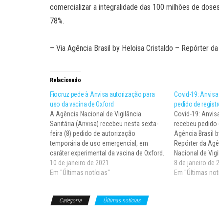
comercializar a integralidade das 100 milhões de doses.
78%.
– Via Agência Brasil by Heloisa Cristaldo – Repórter 
Relacionado
Fiocruz pede à Anvisa autorização para
Covid-19: Anvisa
uso da vacina de Oxford
pedido de regist
A Agência Nacional de Vigilância
Covid-19: Anvis
Sanitária (Anvisa) recebeu nesta sexta-
recebeu pedido 
feira (8) pedido de autorização
Agência Brasil 
temporária de uso emergencial, em
Repórter da Agê
caráter experimental da vacina de Oxford.
Nacional de Vigi
A solicitação foi enviada pela Fundação
10 de janeiro de 2021
disse hoje (7) 
8 de janeiro de 
Oswaldo Cruz (Fiocruz), que conduz os
Em "Últimas notícias"
nenhum pedido 
Em "Últimas not
estudos da vacina desenvolvida pela
de registro defi
empresa AstraZeneca no Brasil. A meta
covid-19 no…
Categoria
Últimas notícias
da Anvisa…