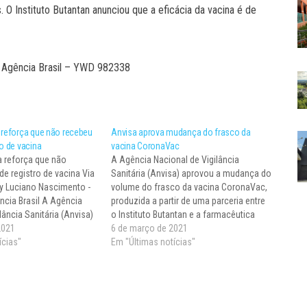
 O Instituto Butantan anunciou que a eficácia da vacina é de
da Agência Brasil – YWD 982338
 reforça que não recebeu
Anvisa aprova mudança do frasco da
ro de vacina
vacina CoronaVac
a reforça que não
A Agência Nacional de Vigilância
de registro de vacina Via
Sanitária (Anvisa) aprovou a mudança do
by Luciano Nascimento -
volume do frasco da vacina CoronaVac,
ncia Brasil A Agência
produzida a partir de uma parceria entre
lância Sanitária (Anvisa)
o Instituto Butantan e a farmacêutica
que ainda não recebeu
2021
chinesa Sinovac. O frasco utilizado
6 de março de 2021
de uso emergencial ou
ícias"
atualmente tem capacidade para 6,2
Em "Últimas notícias"
nitivo de vacinas para
mililitros (ml) de líquido. Mas a agência
autorizou o uso…