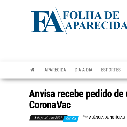
Skip
to
the
content
APARECIDA
DIA A DIA
ESPORTES
Anvisa recebe pedido de 
CoronaVac
Por
AGÊNCIA DE NOTÍCIAS
8 de janeiro de 2021
Off