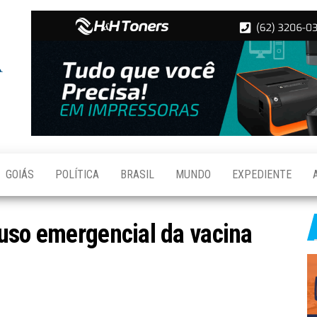
Folha de
Notícias
de
Aparecida
Aparecida
de
Goiânia
GOIÁS
POLÍTICA
BRASIL
MUNDO
EXPEDIENTE
uso emergencial da vacina