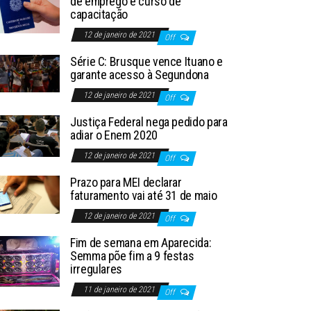
de emprego e curso de
capacitação
12 de janeiro de 2021
Off
Série C: Brusque vence Ituano e
garante acesso à Segundona
12 de janeiro de 2021
Off
Justiça Federal nega pedido para
adiar o Enem 2020
12 de janeiro de 2021
Off
Prazo para MEI declarar
faturamento vai até 31 de maio
12 de janeiro de 2021
Off
Fim de semana em Aparecida:
Semma põe fim a 9 festas
irregulares
11 de janeiro de 2021
Off