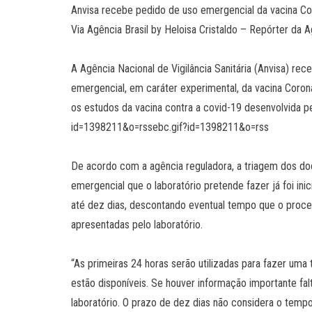
Anvisa recebe pedido de uso emergencial da vacina C
Via Agência Brasil by Heloisa Cristaldo – Repórter da A
A Agência Nacional de Vigilância Sanitária (Anvisa) re
emergencial, em caráter experimental, da vacina CoronaV
os estudos da vacina contra a covid-19 desenvolvida p
id=1398211&o=rssebc.gif?id=1398211&o=rss
De acordo com a agência reguladora, a triagem dos do
emergencial que o laboratório pretende fazer já foi ini
até dez dias, descontando eventual tempo que o proce
apresentadas pelo laboratório.
“As primeiras 24 horas serão utilizadas para fazer u
estão disponíveis. Se houver informação importante falt
laboratório. O prazo de dez dias não considera o temp