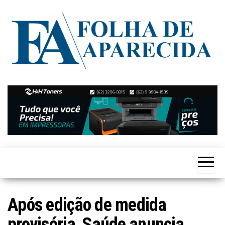
Skip
to
the
content
Notícias
Folha de
de
Aparecida
Aparecida
de
Goiânia
Após edição de medida
provisória, Saúde anuncia