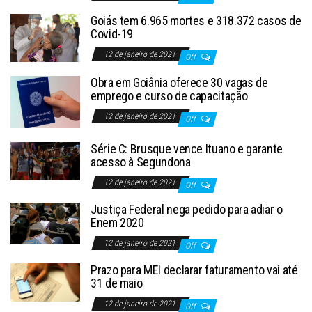
Goiás tem 6.965 mortes e 318.372 casos de
Covid-19
12 de janeiro de 2021
Off
Obra em Goiânia oferece 30 vagas de
emprego e curso de capacitação
12 de janeiro de 2021
Off
Série C: Brusque vence Ituano e garante
acesso à Segundona
12 de janeiro de 2021
Off
Justiça Federal nega pedido para adiar o
Enem 2020
12 de janeiro de 2021
Off
Prazo para MEI declarar faturamento vai até
31 de maio
12 de janeiro de 2021
Off