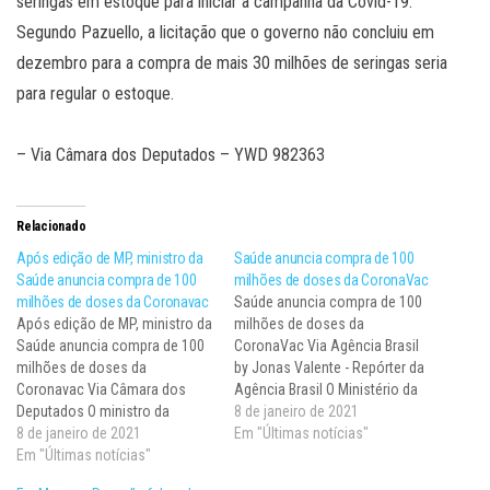
seringas em estoque para iniciar a campanha da Covid-19.
Segundo Pazuello, a licitação que o governo não concluiu em
dezembro para a compra de mais 30 milhões de seringas seria
para regular o estoque.
– Via Câmara dos Deputados – YWD 982363
Relacionado
Após edição de MP, ministro da
Saúde anuncia compra de 100
Saúde anuncia compra de 100
milhões de doses da CoronaVac
milhões de doses da Coronavac
Saúde anuncia compra de 100
Após edição de MP, ministro da
milhões de doses da
Saúde anuncia compra de 100
CoronaVac Via Agência Brasil
milhões de doses da
by Jonas Valente - Repórter da
Coronavac Via Câmara dos
Agência Brasil O Ministério da
Deputados O ministro da
Saúde anunciou assinatura de
8 de janeiro de 2021
Saúde, Eduardo Pazuello,
8 de janeiro de 2021
contrato com o Instituto
Em "Últimas notícias"
anunciou nesta quinta-feira (7)
Em "Últimas notícias"
Butantan para adquirir até 100
a compra de 100 milhões de
milhões de doses da vacina