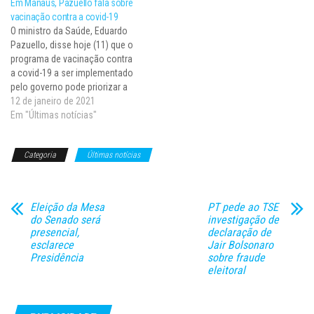
Em Manaus, Pazuello fala sobre
doses da vacina Coronavac
CoronaVac 100 milhões pelo
vacinação contra a covid-19
produzida no Butantan, logo
Butantan contra a covid-19…
O ministro da Saúde, Eduardo
após o instituto divulgar uma
Pazuello, disse hoje (11) que o
eficácia…
programa de vacinação contra
a covid-19 a ser implementado
pelo governo pode priorizar a
aplicação da primeira dose no
12 de janeiro de 2021
maior número possível de
Em "Últimas notícias"
pessoas, antes que se inicie a
aplicação de uma segunda
Categoria
Últimas notícias
dose.ebc.png?
id=1398350&o=rssebc.gif?
id=1398350&o=rss Segundo o
ministro, a vacina…
Eleição da Mesa
PT pede ao TSE
do Senado será
investigação de
presencial,
declaração de
esclarece
Jair Bolsonaro
Presidência
sobre fraude
eleitoral