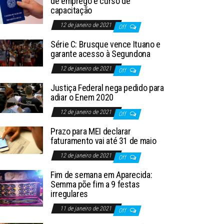
de emprego e curso de
capacitação
12 de janeiro de 2021
Off
Série C: Brusque vence Ituano e
garante acesso à Segundona
12 de janeiro de 2021
Off
Justiça Federal nega pedido para
adiar o Enem 2020
12 de janeiro de 2021
Off
Prazo para MEI declarar
faturamento vai até 31 de maio
12 de janeiro de 2021
Off
Fim de semana em Aparecida:
Semma põe fim a 9 festas
irregulares
11 de janeiro de 2021
Off