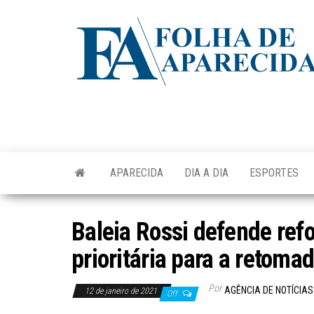
Skip
to
the
content
APARECIDA
DIA A DIA
ESPORTES
Baleia Rossi defende ref
prioritária para a retom
Por
AGÊNCIA DE NOTÍCIAS
12 de janeiro de 2021
Off