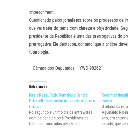
Impeachment
Questionado pelos jornalistas sobre os processos de i
que vai tratar do tema com clareza e objetividade. Se
presidente da República é uma das prerrogativas do 
prerrogativa. Ele destacou, contudo, que a análise deve
futurologia.
– Câmara dos Deputados – YWD 982621
Relacionado
Baleia Rossi, Fabio Ramalho e General
Reforma tributár
Peternelli falam sobre as propostas para a
março
Câmara
O relator da ref
No segundo e último dia de entrevistas
Aguinaldo Ribei
com os candidatos à Presidência da
ano, em entrevi
Câmara promovidas pela Frente
estado, que acr