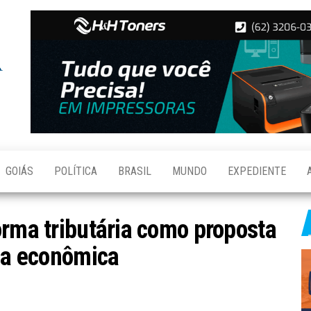
Folha de
Notícias
de
Aparecida
Aparecida
de
Goiânia
GOIÁS
POLÍTICA
BRASIL
MUNDO
EXPEDIENTE
orma tributária como proposta
ada econômica