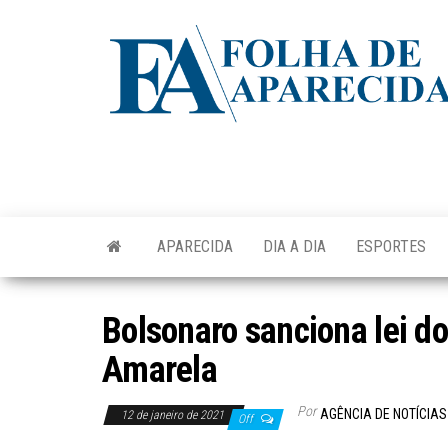
Skip
to
the
content
APARECIDA
DIA A DIA
ESPORTES
Bolsonaro sanciona lei d
Amarela
Por
AGÊNCIA DE NOTÍCIAS
12 de janeiro de 2021
Off