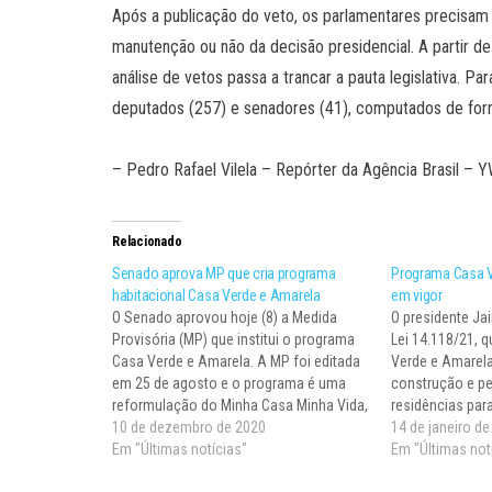
Após a publicação do veto, os parlamentares precisam 
manutenção ou não da decisão presidencial. A partir d
análise de vetos passa a trancar a pauta legislativa. P
deputados (257) e senadores (41), computados de for
– Pedro Rafael Vilela – Repórter da Agência Brasil –
Relacionado
Senado aprova MP que cria programa
Programa Casa V
habitacional Casa Verde e Amarela
em vigor
O Senado aprovou hoje (8) a Medida
O presidente Ja
Provisória (MP) que institui o programa
Lei 14.118/21, 
Casa Verde e Amarela. A MP foi editada
Verde e Amarela 
em 25 de agosto e o programa é uma
construção e p
reformulação do Minha Casa Minha Vida,
residências par
com foco na regularização fundiária e
10 de dezembro de 2020
mil de renda me
14 de janeiro d
na redução da taxa de juros. O governo…
Em "Últimas notícias"
com até R$ 84 m
Em "Últimas not
área…