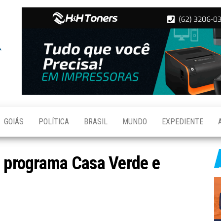
Folha de
Notícias
de
Aparecida
Aparecida
de
Goiânia
GOIÁS
POLÍTICA
BRASIL
MUNDO
EXPEDIENTE
o programa Casa Verde e