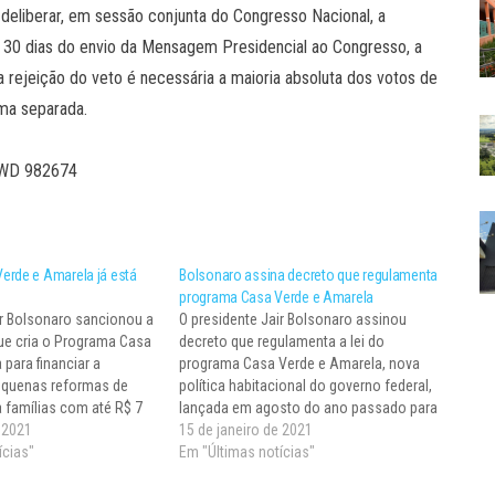
deliberar, em sessão conjunta do Congresso Nacional, a
e 30 dias do envio da Mensagem Presidencial ao Congresso, a
ara rejeição do veto é necessária a maioria absoluta dos votos de
ma separada.
 YWD 982674
erde e Amarela já está
Bolsonaro assina decreto que regulamenta
programa Casa Verde e Amarela
ir Bolsonaro sancionou a
O presidente Jair Bolsonaro assinou
que cria o Programa Casa
decreto que regulamenta a lei do
para financiar a
programa Casa Verde e Amarela, nova
equenas reformas de
política habitacional do governo federal,
a famílias com até R$ 7
lançada em agosto do ano passado para
nsal na área urbana e
e 2021
suceder o programa Minha Casa, Minha
15 de janeiro de 2021
il de renda ao ano na
ícias"
Vida. A meta do governo é atender 1,2
Em "Últimas notícias"
milhão de famílias até 31 de dezembro…