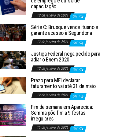
de emprego e curso de
capacitação
12 de janeiro de 2021
Off
Série C: Brusque vence Ituano e
garante acesso à Segundona
12 de janeiro de 2021
Off
Justiça Federal nega pedido para
adiar o Enem 2020
12 de janeiro de 2021
Off
Prazo para MEI declarar
faturamento vai até 31 de maio
12 de janeiro de 2021
Off
Fim de semana em Aparecida:
Semma põe fim a 9 festas
irregulares
11 de janeiro de 2021
Off