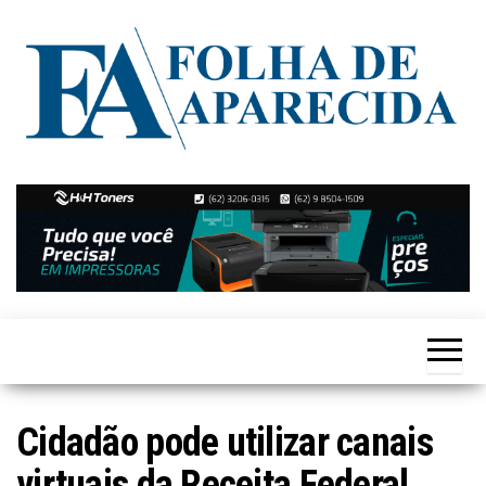
Skip
to
the
content
Notícias
Folha de
de
Aparecida
Aparecida
de
Goiânia
Cidadão pode utilizar canais
virtuais da Receita Federal