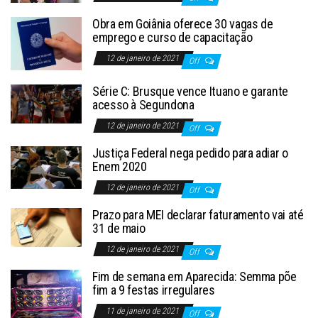
Obra em Goiânia oferece 30 vagas de
emprego e curso de capacitação
12 de janeiro de 2021
Off
Série C: Brusque vence Ituano e garante
acesso à Segundona
12 de janeiro de 2021
Off
Justiça Federal nega pedido para adiar o
Enem 2020
12 de janeiro de 2021
Off
Prazo para MEI declarar faturamento vai até
31 de maio
12 de janeiro de 2021
Off
Fim de semana em Aparecida: Semma põe
fim a 9 festas irregulares
11 de janeiro de 2021
Off