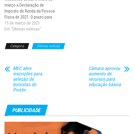
março a Declaração de
Imposto de Renda da Pessoa
Física de 2021. O prazo para
entrega do documento vai até
15 de março de 2021
30 de abril. Deve enviar a
Em "Últimas notícias"
declaração todo contribuinte
que recebeu, no ano-
Categoria
Últimas notícias
calendário 2020, rendimentos
tributáveis no valor acima de
R$…
MEC abre
Câmara aprovou
inscrições para
aumento de
seleção de
recursos para
bolsistas do
educação básica
ProUni
PUBLICIDADE