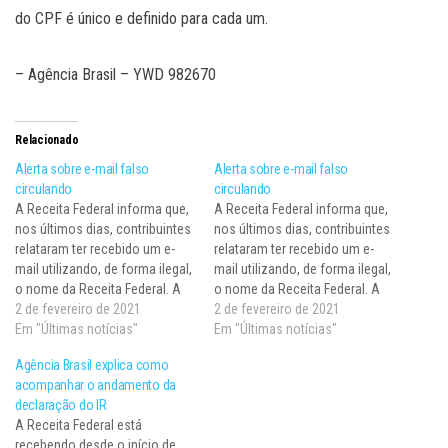
do CPF é único e definido para cada um.
– Agência Brasil – YWD 982670
Relacionado
Alerta sobre e-mail falso
Alerta sobre e-mail falso
circulando
circulando
A Receita Federal informa que,
A Receita Federal informa que,
nos últimos dias, contribuintes
nos últimos dias, contribuintes
relataram ter recebido um e-
relataram ter recebido um e-
mail utilizando, de forma ilegal,
mail utilizando, de forma ilegal,
o nome da Receita Federal. A
o nome da Receita Federal. A
mensagem alega que, com
2 de fevereiro de 2021
mensagem alega que, com
2 de fevereiro de 2021
base em análise da entrega da
Em "Últimas notícias"
base em análise da entrega da
Em "Últimas notícias"
Declaração do Imposto de
Declaração do Imposto de
Agência Brasil explica como
Renda da pessoa, foram
Renda da pessoa, foram
acompanhar o andamento da
encontrados problemas
encontrados problemas
declaração do IR
relacionados ao Cadastro de
relacionados ao Cadastro de
A Receita Federal está
Pessoas Físicas…
Pessoas Físicas…
recebendo desde o início de