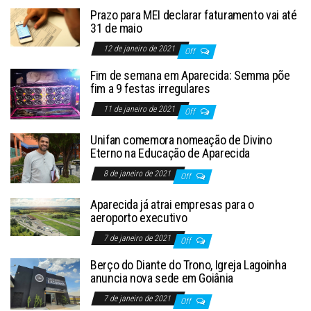
Prazo para MEI declarar faturamento vai até
31 de maio
12 de janeiro de 2021
Off
Fim de semana em Aparecida: Semma põe
fim a 9 festas irregulares
11 de janeiro de 2021
Off
Unifan comemora nomeação de Divino
Eterno na Educação de Aparecida
8 de janeiro de 2021
Off
Aparecida já atrai empresas para o
aeroporto executivo
7 de janeiro de 2021
Off
Berço do Diante do Trono, Igreja Lagoinha
anuncia nova sede em Goiânia
7 de janeiro de 2021
Off