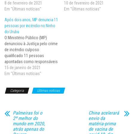
anos hoje (8). Os atletas de
8 de fevereiro de 2021
cautelar impetrada pelo
10 de fevereiro de 2021
base mortos tinham idades
Em "Últimas notícias"
Ministério Público do Trabalho
Em "Últimas notícias"
entre 14 e 16 anos. Para
no Rio de Janeiro (MPT/RJ)
Após dois anos, MP denuncia 11
homenagear os jovens, cobrar
que pedia o bloqueio de R$ 100
pessoas por incêndio no Ninho
justiça e medidas preventivas
milhões das contas do
do Urubu
que impeçam outras…
Flamengo, para garantir
O Ministério Público (MP)
possíveis pagamentos…
denunciou à Justiça pelo crime
de incêndio culposo
qualificado 11 pessoas
apontadas como responsáveis
pela tragédia do Ninho do
15 de janeiro de 2021
Urubu, quase dois anos atrás.
Em "Últimas notícias"
No dia 8 de fevereiro de 2019, o
incêndio no Centro de
Categoria
Últimas notícias
Treinamento do Flamengo
provocou a morte de dez
adolescentes e…
Palmeiras foi o
China acelerará
2º melhor do
envio da
mundo em 2020,
matéria-prima
atrás apenas do
de vacina de