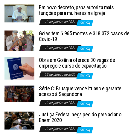
Em novo decreto, papa autoriza mais
funções para mulheres na Igreja
12 de janeiro de 2021
Off
Goiás tem 6.965 mortes e 318.372 casos de
Covid-19
12 de janeiro de 2021
Off
Obra em Goiânia oferece 30 vagas de
emprego e curso de capacitação
12 de janeiro de 2021
Off
Série C: Brusque vence Ituano e garante
acesso à Segundona
12 de janeiro de 2021
Off
Justiça Federal nega pedido para adiar o
Enem 2020
12 de janeiro de 2021
Off