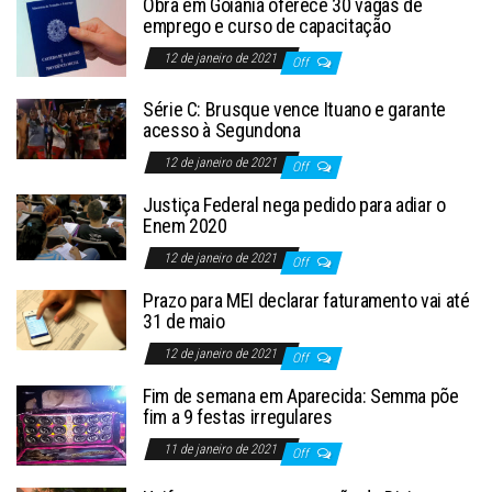
Obra em Goiânia oferece 30 vagas de
emprego e curso de capacitação
12 de janeiro de 2021
Off
Série C: Brusque vence Ituano e garante
acesso à Segundona
12 de janeiro de 2021
Off
Justiça Federal nega pedido para adiar o
Enem 2020
12 de janeiro de 2021
Off
Prazo para MEI declarar faturamento vai até
31 de maio
12 de janeiro de 2021
Off
Fim de semana em Aparecida: Semma põe
fim a 9 festas irregulares
11 de janeiro de 2021
Off