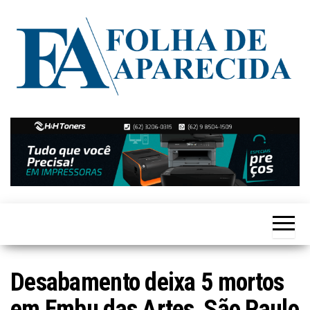
Skip
to
the
content
Notícias
Folha de
de
Aparecida
Aparecida
de
Goiânia
Desabamento deixa 5 mortos
em Embu das Artes, São Paulo