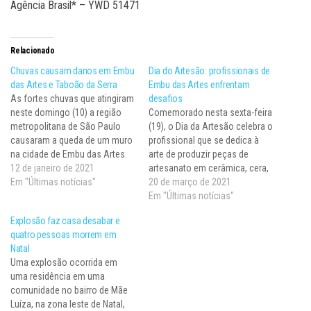
Agência Brasil* – YWD 51471
Relacionado
Chuvas causam danos em Embu
Dia do Artesão: profissionais de
das Artes e Taboão da Serra
Embu das Artes enfrentam
As fortes chuvas que atingiram
desafios
neste domingo (10) a região
Comemorado nesta sexta-feira
metropolitana de São Paulo
(19), o Dia da Artesão celebra o
causaram a queda de um muro
profissional que se dedica à
na cidade de Embu das Artes.
arte de produzir peças de
A pressão derrubou totalmente
12 de janeiro de 2021
artesanato em cerâmica, cera,
uma casa e parcialmente outra
Em "Últimas notícias"
tecido, palha, madeira e couro,
20 de março de 2021
no Jardim Sílvia. Ambas foram
entre outras. Originada do
Em "Últimas notícias"
interditadas pela Defesa Civil
termo bíblico tekton, a palavra
Explosão faz casa desabar e
do município. Segundo a
artesão significa pessoa que
quatro pessoas morrem em
prefeitura de…
trabalha com as mãos. Mas,
Natal
neste ano, a…
Uma explosão ocorrida em
uma residência em uma
comunidade no bairro de Mãe
Luíza, na zona leste de Natal,