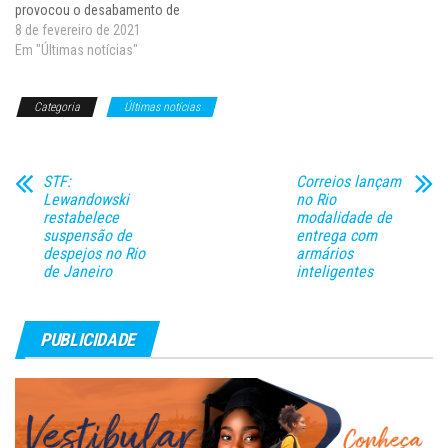
provocou o desabamento de
uma casa e a morte de quatro
8 de fevereiro de 2021
mulheres. Mais duas pessoas
Em "Últimas notícias"
ficaram feridas. A causa
provável do acidente foi a
Categoria
Últimas notícias
explosão de um botijão de gás
devido…
STF:
Correios lançam
Lewandowski
no Rio
restabelece
modalidade de
suspensão de
entrega com
despejos no Rio
armários
de Janeiro
inteligentes
PUBLICIDADE