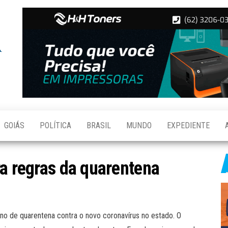
Folha de
Notícias
de
Aparecida
Aparecida
de
Goiânia
GOIÁS
POLÍTICA
BRASIL
MUNDO
EXPEDIENTE
ra regras da quarentena
no de quarentena contra o novo coronavírus no estado. O