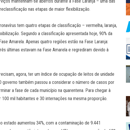
serviços mantenham-se abertos durante a Fase Laranja – uma das
reclassificação nas etapas de maior flexibilização.
navírus tem quatro etapas de classificação – vermelha, laranja,
exibilização. Segundo a classificação apresentada hoje, 90% da
Fase Amarela. Apenas quatro regiões estão na Fase Laranja:
 três últimas estavam na Fase Amarela e regrediram devido à
recisam, agora, ter um índice de ocupação de leitos de unidade
%. O governo também passou a considerar o número de casos por
minar a fase de cada município na quarentena. Para chegar à
or 100 mil habitantes e 30 internações na mesma proporção.
no estado aumentou 34%, com a contaminação de 9.441