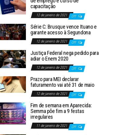
de emprego e curso de
capacitação
12 de janeiro de 2021
Off
Série C: Brusque vence Ituano e
garante acesso à Segundona
12 de janeiro de 2021
Off
Justiça Federal nega pedido para
adiar o Enem 2020
12 de janeiro de 2021
Off
Prazo para MEI declarar
faturamento vai até 31 de maio
12 de janeiro de 2021
Off
Fim de semana em Aparecida:
Semma põe fim a 9 festas
irregulares
11 de janeiro de 2021
Off