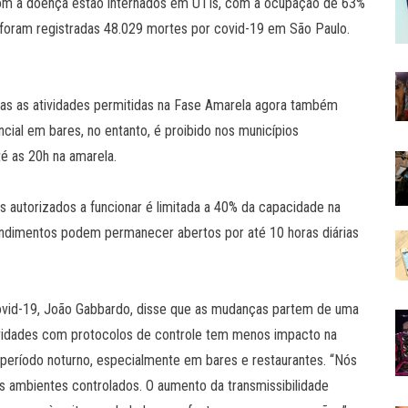
com a doença estão internados em UTIs, com a ocupação de 63%
 foram registradas 48.029 mortes por covid-19 em São Paulo.
as as atividades permitidas na Fase Amarela agora também
cial em bares, no entanto, é proibido nos municípios
té as 20h na amarela.
 autorizados a funcionar é limitada a 40% da capacidade na
endimentos podem permanecer abertos por até 10 horas diárias
ovid-19, João Gabbardo, disse que as mudanças partem de uma
ividades com protocolos de controle tem menos impacto na
o período noturno, especialmente em bares e restaurantes. “Nós
 ambientes controlados. O aumento da transmissibilidade