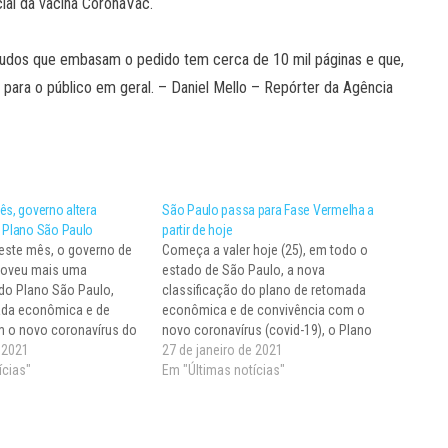
ial da vacina CoronaVac.
tudos que embasam o pedido tem cerca de 10 mil páginas e que,
do para o público em geral. – Daniel Mello – Repórter da Agência
ês, governo altera
São Paulo passa para Fase Vermelha a
o Plano São Paulo
partir de hoje
 este mês, o governo de
Começa a valer hoje (25), em todo o
moveu mais uma
estado de São Paulo, a nova
 do Plano São Paulo,
classificação do plano de retomada
ada econômica e de
econômica e de convivência com o
m o novo coronavírus do
novo coronavírus (covid-19), o Plano
 reclassificação, as
e 2021
São Paulo. Com a nova classificação,
27 de janeiro de 2021
caba e de Presidente
ícias"
anunciada na sexta-feira (22), sete
Em "Últimas notícias"
stavam na Fase 1-
regiões do estado estarão na Fase 1-
íram para a…
Vermelha e só…