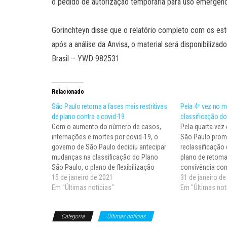
o pedido de autorização temporária para uso emergenc
Gorinchteyn disse que o relatório completo com os es
após a análise da Anvisa, o material será disponibiliza
Brasil – YWD 982531
Relacionado
São Paulo retorna a fases mais restritivas
Pela 4ª vez no m
de plano contra a covid-19
classificação d
Com o aumento do número de casos,
Pela quarta vez
internações e mortes por covid-19, o
São Paulo pro
governo de São Paulo decidiu antecipar
reclassificação
mudanças na classificação do Plano
plano de retom
São Paulo, o plano de flexibilização
convivência co
econômica e de convivência com o
15 de janeiro de 2021
estado. Na nova
31 de janeiro d
novo coronavírus (covid-19). As
Em "Últimas notícias"
regiões de Soro
Em "Últimas not
mudanças estavam previstas para
Prudente, que e
ocorrer somente no dia 5 de…
Vermelha, evolu
Categoria
Últimas notícias