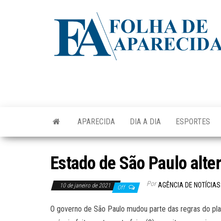
Skip
to
the
content
APARECIDA
DIA A DIA
ESPORTES
Estado de São Paulo alte
Por
AGÊNCIA DE NOTÍCIAS
10 de janeiro de 2021
Off
O governo de São Paulo mudou parte das regras do pla