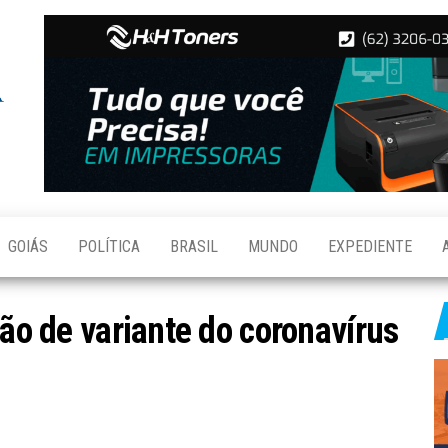
Folha de
Notícias
de
Aparecida
Aparecida
de
Goiânia
GOIÁS
POLÍTICA
BRASIL
MUNDO
EXPEDIENTE
ção de variante do coronavírus