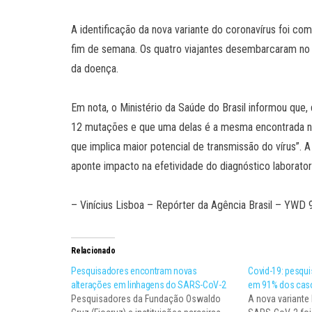
A identificação da nova variante do coronavírus foi co
fim de semana. Os quatro viajantes desembarcaram no
da doença.
Em nota, o Ministério da Saúde do Brasil informou que
12 mutações e que uma delas é a mesma encontrada nas 
que implica maior potencial de transmissão do vírus”. A
aponte impacto na efetividade do diagnóstico laborato
– Vinícius Lisboa – Repórter da Agência Brasil – YWD
Relacionado
Pesquisadores encontram novas
Covid-19: pesqui
alterações em linhagens do SARS-CoV-2
em 91% dos ca
Pesquisadores da Fundação Oswaldo
A nova variante