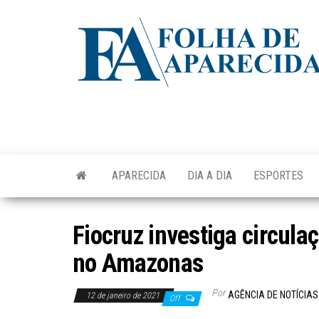
Skip
to
the
content
APARECIDA
DIA A DIA
ESPORTES
Fiocruz investiga circula
no Amazonas
Por
AGÊNCIA DE NOTÍCIAS
12 de janeiro de 2021
Off