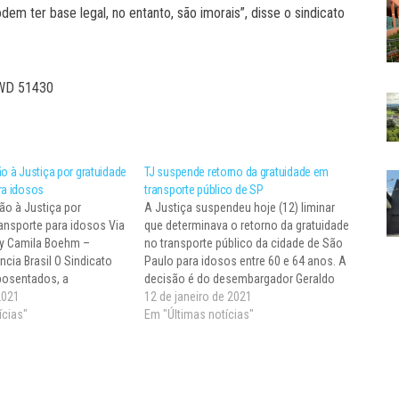
em ter base legal, no entanto, são imorais”, disse o sindicato
 YWD 51430
ão à Justiça por gratuidade
TJ suspende retorno da gratuidade em
ra idosos
transporte público de SP
ão à Justiça por
A Justiça suspendeu hoje (12) liminar
ransporte para idosos Via
que determinava o retorno da gratuidade
by Camila Boehm –
no transporte público da cidade de São
cia Brasil O Sindicato
Paulo para idosos entre 60 e 64 anos. A
posentados, a
decisão é do desembargador Geraldo
acional dos
2021
Francisco Pinheiro Franco. Com isso,
12 de janeiro de 2021
as Indústrias
ícias"
idosos dessa faixa etária que vivem na
Em "Últimas notícias"
o Sindicato dos
capital paulista terão que pagar…
as Indústrias
cânicas e de Material