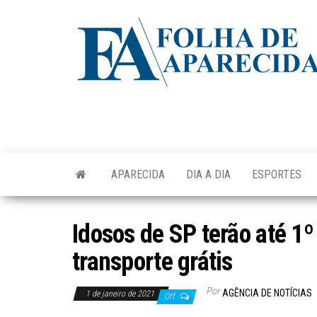
Skip
to
the
content
APARECIDA
DIA A DIA
ESPORTES
Idosos de SP terão até 1º
transporte grátis
Por
AGÊNCIA DE NOTÍCIAS
1 de janeiro de 2021
Off