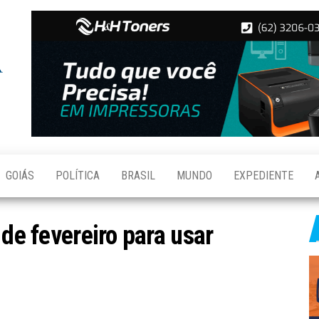
Folha de
Notícias
de
Aparecida
Aparecida
de
Goiânia
GOIÁS
POLÍTICA
BRASIL
MUNDO
EXPEDIENTE
 de fevereiro para usar