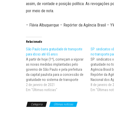
assim, de vontade e posição política. As revogações pod
por meio de nota.
– Flávia Albuquerque – Repórter da Agência Brasil –
Relacionado
São Paulo barra gratuidade de transporte
SP: sindicatos v
para idoso até 65 anos
no transporte pa
A partir de hoje (1º), começam a vigorar
SP: sindicatos v
as novas medidas implantadas pelo
gratuidade no t
governo de São Paulo e pela prefeitura
Agência Brasil 
da capital paulista para a concessão de
Repórter da Agên
gratuidade no sistema de transporte
Nacional dos A
público. A gratuidade que valia a partir
2 de janeiro de 2021
Confederação N
8 de janeiro de 
dos 60 anos passará a contemplar
Em "Últimas notícias"
Trabalhadores d
Em "Últimas not
apenas passageiros acima dos 65…
Metalúrgicas e 
Trabalhadores n
Categoria
Últimas notícias
Metalúrgicas Me
Elétrico de SP…