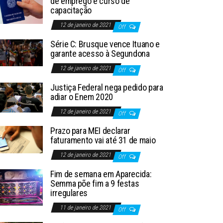
de emprego e curso de
capacitação
12 de janeiro de 2021
Off
Série C: Brusque vence Ituano e
garante acesso à Segundona
12 de janeiro de 2021
Off
Justiça Federal nega pedido para
adiar o Enem 2020
12 de janeiro de 2021
Off
Prazo para MEI declarar
faturamento vai até 31 de maio
12 de janeiro de 2021
Off
Fim de semana em Aparecida:
Semma põe fim a 9 festas
irregulares
11 de janeiro de 2021
Off