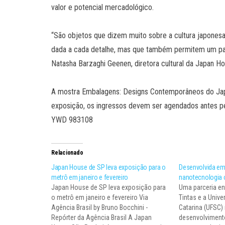
valor e potencial mercadológico.
“São objetos que dizem muito sobre a cultura japonesa
dada a cada detalhe, mas que também permitem um pan
Natasha Barzaghi Geenen, diretora cultural da Japan H
A mostra Embalagens: Designs Contemporâneos do Japão
exposição, os ingressos devem ser agendados antes pelo
YWD 983108
Relacionado
Japan House de SP leva exposição para o
Desenvolvida e
metrô em janeiro e fevereiro
nanotecnologia c
Japan House de SP leva exposição para
Uma parceria en
o metrô em janeiro e fevereiro Via
Tintas e a Unive
Agência Brasil by Bruno Bocchini -
Catarina (UFSC)
Repórter da Agência Brasil A Japan
desenvolviment