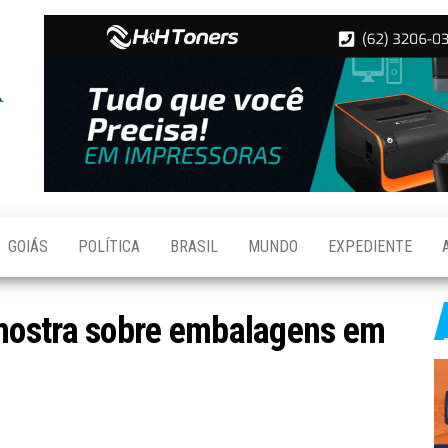
Folha de
Notícias
de
Aparecida
Aparecida
de
Goiânia
GOIÁS
POLÍTICA
BRASIL
MUNDO
EXPEDIENTE
mostra sobre embalagens em