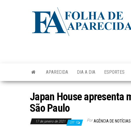
Skip
to
the
content
APARECIDA
DIA A DIA
ESPORTES
Japan House apresenta 
São Paulo
Por
AGÊNCIA DE NOTÍCIAS
17 de janeiro de 2021
Off