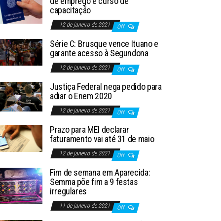
de emprego e curso de
capacitação
12 de janeiro de 2021
Off
Série C: Brusque vence Ituano e
garante acesso à Segundona
12 de janeiro de 2021
Off
Justiça Federal nega pedido para
adiar o Enem 2020
12 de janeiro de 2021
Off
Prazo para MEI declarar
faturamento vai até 31 de maio
12 de janeiro de 2021
Off
Fim de semana em Aparecida:
Semma põe fim a 9 festas
irregulares
11 de janeiro de 2021
Off