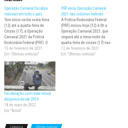
Operação Carnaval fiscaliza
PRF inicia Operação Carnaval
rodovias em todo o país
2021 nas rodovias federais
Tem início nesta sexta-feira
A Polícia Rodoviária Federal
(12) até a quarta-feira de
(PRF) iniciou hoje (12) à 0h a
Cinzas (17), a Operação
Operação Carnaval 2021, que
Carnaval 2021 da Polícia
seguirá até a meia-noite da
Rodoviária Federal (PRF). O
quarta-feira de cinzas (17) nas
objetivo é sensibilizar cada um
15 de fevereiro de 2021
rodovias federais do país. A
12 de fevereiro de 2021
dos atores do trânsito a
Em "Últimas notícias"
atividade tem como objetivo
Em "Últimas notícias"
respeito das obrigações e dos
conscientizar os motoristas
cuidados necessários para
para que dirijam com atenção e
proteger a vida. A iniciativa faz
não cometam infrações e,
parte da Operação Rodovida
consequentemente, diminuir
2020/2021,…
o…
Fiscalização com radar móvel
despenca desde 2019
18 de maio de 2022
Em "Brasil"
Categoria
Últimas notícias