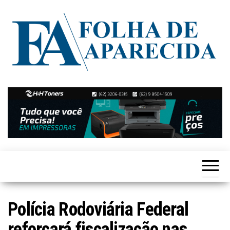
Skip
to
the
content
Notícias
Folha de
de
Aparecida
Aparecida
de
Goiânia
Polícia Rodoviária Federal
reforçará fiscalização nas