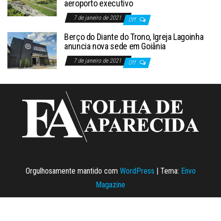
aeroporto executivo
7 de janeiro de 2021
Off
Berço do Diante do Trono, Igreja Lagoinha
anuncia nova sede em Goiânia
7 de janeiro de 2021
Off
Orgulhosamente mantido com
WordPress
|
Tema:
Envo
Magazine