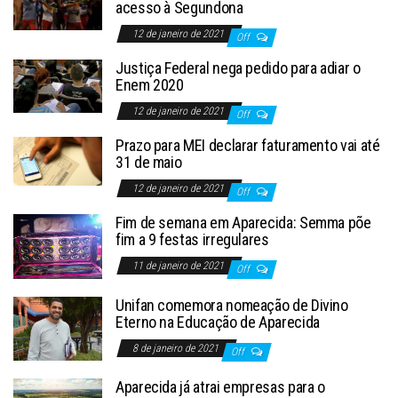
acesso à Segundona
12 de janeiro de 2021
Off
Justiça Federal nega pedido para adiar o
Enem 2020
12 de janeiro de 2021
Off
Prazo para MEI declarar faturamento vai até
31 de maio
12 de janeiro de 2021
Off
Fim de semana em Aparecida: Semma põe
fim a 9 festas irregulares
11 de janeiro de 2021
Off
Unifan comemora nomeação de Divino
Eterno na Educação de Aparecida
8 de janeiro de 2021
Off
Aparecida já atrai empresas para o