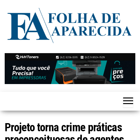
Skip
to
the
content
Notícias
Folha de
de
Aparecida
Aparecida
de
Goiânia
Projeto torna crime práticas
preconceituosas de agentes