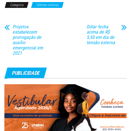
Categoria
Últimas notícias
comportamento sexual prévio
do ofendido. Na justificativa do
projeto,…
Projetos
Dólar fecha
estabelecem
acima de R$
prorrogação de
5,50 em dia de
auxílio
tensão externa
emergencial em
2021
PUBLICIDADE