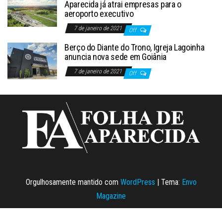
Aparecida já atrai empresas para o
aeroporto executivo
7 de janeiro de 2021
Off
Berço do Diante do Trono, Igreja Lagoinha
anuncia nova sede em Goiânia
7 de janeiro de 2021
Off
Orgulhosamente mantido com
WordPress
|
Tema:
Envo
Magazine