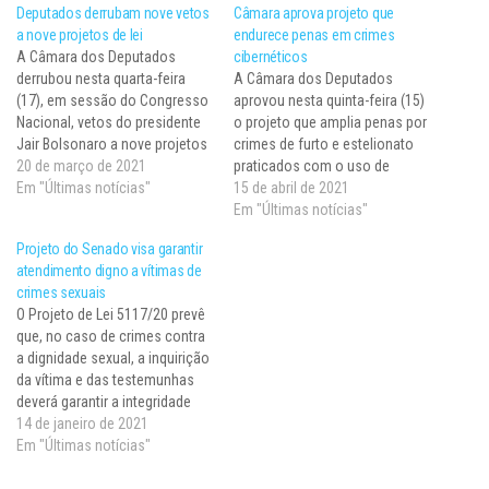
Deputados derrubam nove vetos
Câmara aprova projeto que
a nove projetos de lei
endurece penas em crimes
A Câmara dos Deputados
cibernéticos
derrubou nesta quarta-feira
A Câmara dos Deputados
(17), em sessão do Congresso
aprovou nesta quinta-feira (15)
Nacional, vetos do presidente
o projeto que amplia penas por
Jair Bolsonaro a nove projetos
crimes de furto e estelionato
de lei. Essa medida foi possível
20 de março de 2021
praticados com o uso de
após acordo entre líderes
Em "Últimas notícias"
dispositivos eletrônicos como
15 de abril de 2021
partidários e governo. Em
celulares, computadores e
Em "Últimas notícias"
virtude da pandemia de covid-
tablets. Oriundo do Senado, o
Projeto do Senado visa garantir
19, as sessões estão
texto aprovado foi o
atendimento digno a vítimas de
funcionando por etapas e os
substitutivo do relator,
crimes sexuais
senadores ainda…
deputado Vinicius Carvalho
O Projeto de Lei 5117/20 prevê
(Republicanos-SP). A proposta
que, no caso de crimes contra
retorna para…
a dignidade sexual, a inquirição
da vítima e das testemunhas
deverá garantir a integridade
física, psíquica e emocional do
14 de janeiro de 2021
depoente; e a não
Em "Últimas notícias"
revitimização. Serão vedadas
perguntas relacionadas ao