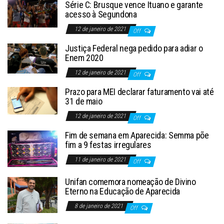
Série C: Brusque vence Ituano e garante
acesso à Segundona
12 de janeiro de 2021
Off
Justiça Federal nega pedido para adiar o
Enem 2020
12 de janeiro de 2021
Off
Prazo para MEI declarar faturamento vai até
31 de maio
12 de janeiro de 2021
Off
Fim de semana em Aparecida: Semma põe
fim a 9 festas irregulares
11 de janeiro de 2021
Off
Unifan comemora nomeação de Divino
Eterno na Educação de Aparecida
8 de janeiro de 2021
Off