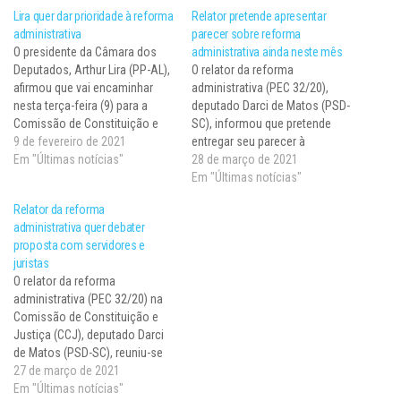
Lira quer dar prioridade à reforma
Relator pretende apresentar
administrativa
parecer sobre reforma
O presidente da Câmara dos
administrativa ainda neste mês
Deputados, Arthur Lira (PP-AL),
O relator da reforma
afirmou que vai encaminhar
administrativa (PEC 32/20),
nesta terça-feira (9) para a
deputado Darci de Matos (PSD-
Comissão de Constituição e
SC), informou que pretende
Justiça e de Cidadania o texto
9 de fevereiro de 2021
entregar seu parecer à
da reforma administrativa. A
Em "Últimas notícias"
Comissão de Constituição e
28 de março de 2021
proposta de emenda à
Justiça e de Cidadania (CCJ)
Em "Últimas notícias"
Constituição enviada em
ainda neste mês. Nesta quarta-
Relator da reforma
setembro de 2020 pelo
feira (17), ele deve apresentar
administrativa quer debater
governo federal (PEC 32/20)
um plano de trabalho com a
proposta com servidores e
restringe a estabilidade…
previsão de audiências
juristas
públicas para debater o…
O relator da reforma
administrativa (PEC 32/20) na
Comissão de Constituição e
Justiça (CCJ), deputado Darci
de Matos (PSD-SC), reuniu-se
nesta semana com o ministro
27 de março de 2021
da Economia, Paulo Guedes, e
Em "Últimas notícias"