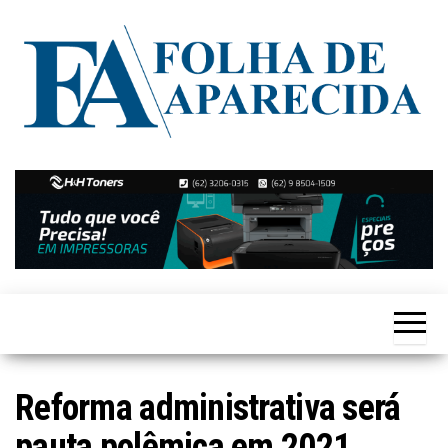
Skip
to
the
content
Notícias
Folha de
de
Aparecida
Aparecida
de
Goiânia
Reforma administrativa será
pauta polêmica em 2021