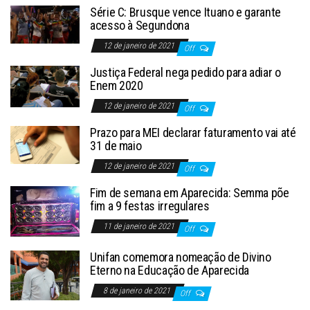
Série C: Brusque vence Ituano e garante
acesso à Segundona
12 de janeiro de 2021
Off
Justiça Federal nega pedido para adiar o
Enem 2020
12 de janeiro de 2021
Off
Prazo para MEI declarar faturamento vai até
31 de maio
12 de janeiro de 2021
Off
Fim de semana em Aparecida: Semma põe
fim a 9 festas irregulares
11 de janeiro de 2021
Off
Unifan comemora nomeação de Divino
Eterno na Educação de Aparecida
8 de janeiro de 2021
Off