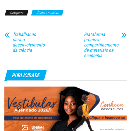
apresentou seu plano de
trabalho para a análise da
Categoria
Últimas notícias
proposta. Matos quer
promover audiências públicas
sobre a reforma e voltou…
Trabalhando
Plataforma
para o
promove
desenvolvimento
compartilhamento
da ciência
de materiais na
economia
PUBLICIDADE