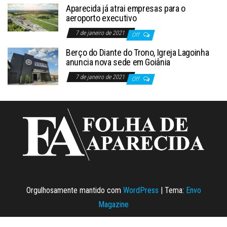
Aparecida já atrai empresas para o
aeroporto executivo
7 de janeiro de 2021
Off
Berço do Diante do Trono, Igreja Lagoinha
anuncia nova sede em Goiânia
7 de janeiro de 2021
Off
Orgulhosamente mantido com
WordPress
|
Tema:
Envo
Magazine