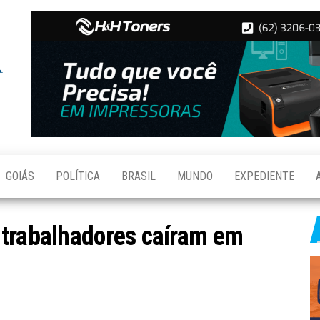
Folha de
Notícias
de
Aparecida
Aparecida
de
Goiânia
GOIÁS
POLÍTICA
BRASIL
MUNDO
EXPEDIENTE
 trabalhadores caíram em