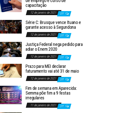
de emprego e curso de
capacitação
12 de janeiro de 2021
Off
Série C: Brusque vence Ituano e
garante acesso à Segundona
12 de janeiro de 2021
Off
Justiça Federal nega pedido para
adiar o Enem 2020
12 de janeiro de 2021
Off
Prazo para MEI declarar
faturamento vai até 31 de maio
12 de janeiro de 2021
Off
Fim de semana em Aparecida:
Semma põe fim a 9 festas
irregulares
11 de janeiro de 2021
Off