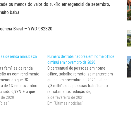
ade ou menos do valor do auxílio emergencial de setembro,
uito baixa.
 Agência Brasil – YWD 982320
lias de renda mais baixa
Número de trabalhadores em home office
a
diminui em novembro de 2020
as famílias de renda
O percentual de pessoas em home
e são as com rendimento
office, trabalho remoto, se manteve em
 menor do que R$
queda em novembro de 2020 e atingiu
alta de 1% em novembro.
7,3 milhões de pessoas trabalhando
a sido 0,98%. É o que
remotamente, redução de,
or Ipea de Inflação por
 de 2020
aproximadamente, 260 mil pessoas em
2 de fevereiro de 2021
para o mês, divulgado
ícias"
relação ao mês anterior. O resultado
Em "Últimas notícias"
representa 9,1% dos 80,2 milhões de
ocupados e não afastados. Os
números…