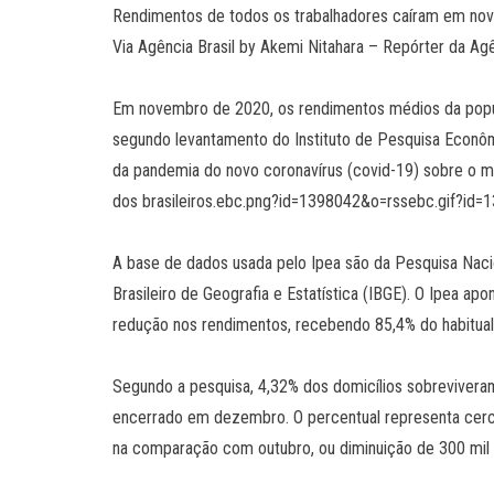
Rendimentos de todos os trabalhadores caíram em nov
Via Agência Brasil by Akemi Nitahara – Repórter da Agê
Em novembro de 2020, os rendimentos médios da popul
segundo levantamento do Instituto de Pesquisa Econômic
da pandemia do novo coronavírus (covid-19) sobre o me
dos brasileiros.ebc.png?id=1398042&o=rssebc.gif?id
A base de dados usada pelo Ipea são da Pesquisa Nacio
Brasileiro de Geografia e Estatística (IBGE). O Ipea ap
redução nos rendimentos, recebendo 85,4% do habitua
Segundo a pesquisa, 4,32% dos domicílios sobreviveram
encerrado em dezembro. O percentual representa cerca
na comparação com outubro, ou diminuição de 300 mil 