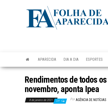
Skip
to
the
content
APARECIDA
DIA A DIA
ESPORTES
Rendimentos de todos os
novembro, aponta Ipea
Por
AGÊNCIA DE NOTÍCIAS
8 de janeiro de 2021
Off