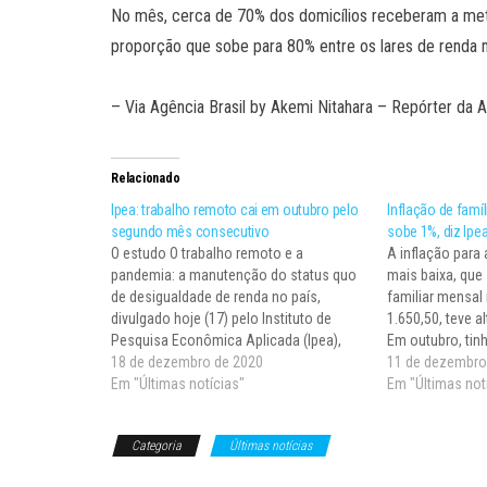
No mês, cerca de 70% dos domicílios receberam a met
proporção que sobe para 80% entre os lares de renda m
– Via Agência Brasil by Akemi Nitahara – Repórter da
Relacionado
Ipea: trabalho remoto cai em outubro pelo
Inflação de famí
segundo mês consecutivo
sobe 1%, diz Ipe
O estudo O trabalho remoto e a
A inflação para 
pandemia: a manutenção do status quo
mais baixa, qu
de desigualdade de renda no país,
familiar mensal
divulgado hoje (17) pelo Instituto de
1.650,50, teve 
Pesquisa Econômica Aplicada (Ipea),
Em outubro, tinh
mostra que o trabalho remoto englobou,
18 de dezembro de 2020
mostra o Indicad
11 de dezembro
em outubro deste ano, um total de 7,6
Em "Últimas notícias"
Faixa de Renda 
Em "Últimas not
milhões de pessoas, o que
hoje…
correspondeu a…
Categoria
Últimas notícias