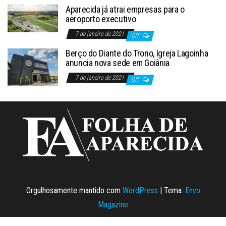
Aparecida já atrai empresas para o
aeroporto executivo
7 de janeiro de 2021
Off
Berço do Diante do Trono, Igreja Lagoinha
anuncia nova sede em Goiânia
7 de janeiro de 2021
Off
Orgulhosamente mantido com
WordPress
|
Tema:
Envo
Magazine