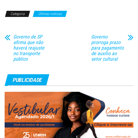
O Janeiro Roxo foi criado em
2016 e tem o último domingo
Categoria
Últimas notícias
do mês como data símbolo.
Nesse…
Governo de SP
Governo
afirma que não
prorroga prazo
haverá reajuste
para pagamento
no transporte
de auxílio ao
público
setor cultural
PUBLICIDADE