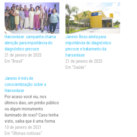
Hanseníase: campanha chama
Janeiro Roxo alerta para
atenção para importância do
importância do diagnóstico
diagnóstico precoce
precoce e tratamento da
21 de janeiro de 2025
hanseníase
Em "Brasil"
21 de janeiro de 2025
Em "Saúde"
Janeiro é mês de
conscientização sobre a
Hanseníase
Por acaso você viu, nos
últimos dias, um prédio público
ou algum monumento
iluminado de roxo? Caso tenha
visto, saiba que é uma forma
chamar a atenção da
10 de janeiro de 2021
sociedade para a hanseníase.
Em "Últimas notícias"