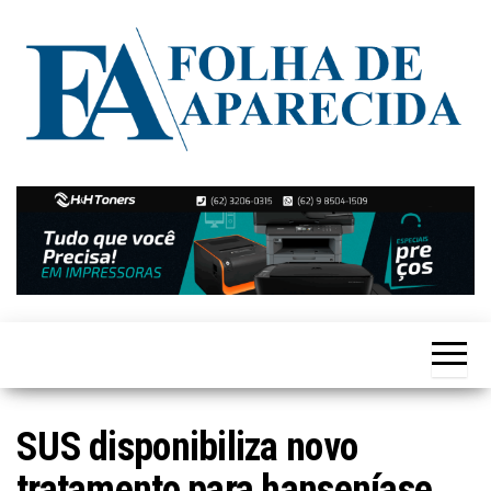
Skip
to
the
content
Notícias
Folha de
de
Aparecida
Aparecida
de
Goiânia
SUS disponibiliza novo
tratamento para hanseníase