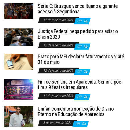
Série C: Brusque vence Ituano e garante
acesso à Segundona
12 de janeiro de 2021
Off
Justiça Federal nega pedido para adiar o
Enem 2020
12 de janeiro de 2021
Off
Prazo para MEI declarar faturamento vai até
31 de maio
12 de janeiro de 2021
Off
Fim de semana em Aparecida: Semma põe
fim a 9 festas irregulares
11 de janeiro de 2021
Off
Unifan comemora nomeação de Divino
Eterno na Educação de Aparecida
8 de janeiro de 2021
Off