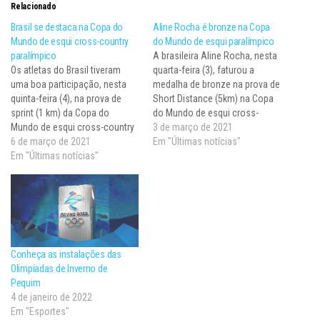
Relacionado
Brasil se destaca na Copa do
Aline Rocha é bronze na Copa
Mundo de esqui cross-country
do Mundo de esqui paralímpico
paralímpico
A brasileira Aline Rocha, nesta
Os atletas do Brasil tiveram
quarta-feira (3), faturou a
uma boa participação, nesta
medalha de bronze na prova de
quinta-feira (4), na prova de
Short Distance (5km) na Copa
sprint (1 km) da Copa do
do Mundo de esqui cross-
Mundo de esqui cross-country
country paralímpico, realizada
3 de março de 2021
paralímpico realizada em
6 de março de 2021
em Planica/Kranjska Gora
Em "Últimas notícias"
Planica/Kranjska Gora
Em "Últimas notícias"
(Eslovênia). Ela fechou a
(Eslovênia). O grande destaque
distância com o tempo de
foi Aline Rocha, que superou
15min48s, ficando atrás das
as semifinais e finalizou a
americanas Oksana Masters
prova no 5º lugar. A vencedora
(medalha de ouro) e…
foi…
Conheça as instalações das
Olimpíadas de Inverno de
Pequim
4 de janeiro de 2022
Em "Esportes"