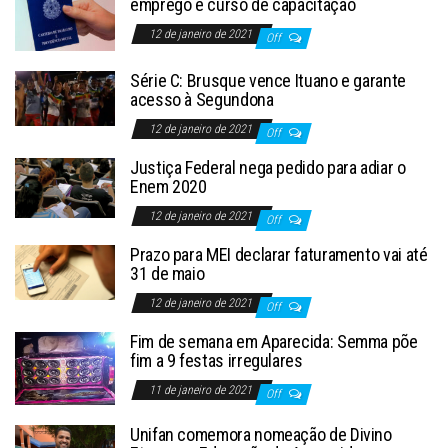
emprego e curso de capacitação
12 de janeiro de 2021
Off
Série C: Brusque vence Ituano e garante
acesso à Segundona
12 de janeiro de 2021
Off
Justiça Federal nega pedido para adiar o
Enem 2020
12 de janeiro de 2021
Off
Prazo para MEI declarar faturamento vai até
31 de maio
12 de janeiro de 2021
Off
Fim de semana em Aparecida: Semma põe
fim a 9 festas irregulares
11 de janeiro de 2021
Off
Unifan comemora nomeação de Divino