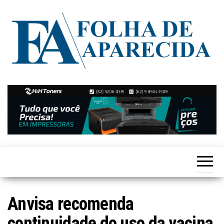
Skip
to
the
content
Notícias
Folha de
de
Aparecida
Aparecida
de
Goiânia
Anvisa recomenda
continuidade do uso da vacina