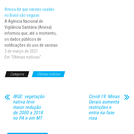
são graves e estão dentro do
Anvisa diz que vacinas usadas
esperado. Segundo a agência,
no Brasil são seguras
não há até o momento dados
A Agência Nacional de
que indiquem…
Vigilância Sanitária (Anvisa)
informou que, até o momento,
os dados públicos de
notificações do uso de vacinas
contra covid-19 no país não
3 de março de 2021
indicam qualquer relação das
Em "Últimas notícias"
vacinas com eventos adversos
graves ou mortes. De acordo
Categoria
Últimas notícias
com a Anvisa, não houve
alteração na relação de risco
e…
IBGE: vegetação
Covid-19: Minas
nativa teve
Gerais aumenta
maior redução
restrições e
de 2000 a 2018
entra na fase
no PA e em MT
roxa