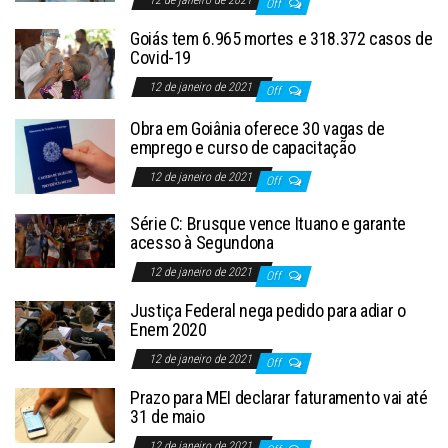
12 de janeiro de 2021
Off
Goiás tem 6.965 mortes e 318.372 casos de
Covid-19
12 de janeiro de 2021
Off
Obra em Goiânia oferece 30 vagas de
emprego e curso de capacitação
12 de janeiro de 2021
Off
Série C: Brusque vence Ituano e garante
acesso à Segundona
12 de janeiro de 2021
Off
Justiça Federal nega pedido para adiar o
Enem 2020
12 de janeiro de 2021
Off
Prazo para MEI declarar faturamento vai até
31 de maio
12 de janeiro de 2021