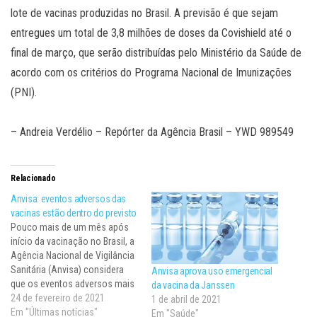
lote de vacinas produzidas no Brasil. A previsão é que sejam
entregues um total de 3,8 milhões de doses da Covishield até o
final de março, que serão distribuídas pelo Ministério da Saúde de
acordo com os critérios do Programa Nacional de Imunizações
(PNI).
– Andreia Verdélio – Repórter da Agência Brasil – YWD 989549
Relacionado
Anvisa: eventos adversos das
vacinas estão dentro do previsto
Pouco mais de um mês após
início da vacinação no Brasil, a
Agência Nacional de Vigilância
Sanitária (Anvisa) considera
Anvisa aprova uso emergencial
que os eventos adversos mais
da vacina da Janssen
frequentes relacionados às
24 de fevereiro de 2021
1 de abril de 2021
vacinas contra a covid-19 não
Em "Últimas notícias"
Em "Saúde"