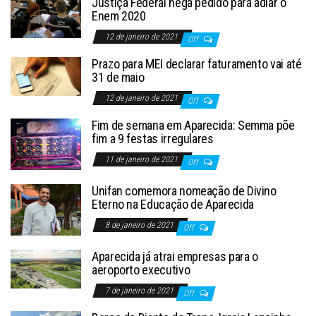
Justiça Federal nega pedido para adiar o
Enem 2020
12 de janeiro de 2021
Off
Prazo para MEI declarar faturamento vai até
31 de maio
12 de janeiro de 2021
Off
Fim de semana em Aparecida: Semma põe
fim a 9 festas irregulares
11 de janeiro de 2021
Off
Unifan comemora nomeação de Divino
Eterno na Educação de Aparecida
8 de janeiro de 2021
Off
Aparecida já atrai empresas para o
aeroporto executivo
7 de janeiro de 2021
Off