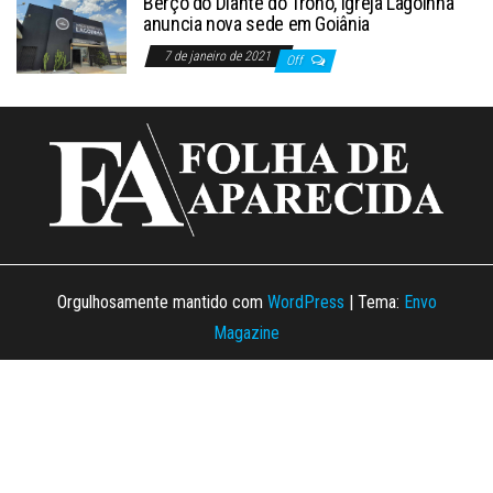
Berço do Diante do Trono, Igreja Lagoinha
anuncia nova sede em Goiânia
7 de janeiro de 2021
Off
Orgulhosamente mantido com
WordPress
|
Tema:
Envo
Magazine