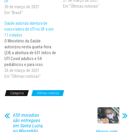
aos pacientes graves com
21 de março de 2021
DF
covid-19, em caráter
Em "Últimas notícias"
30 de março de 2021
excepcional e temporário. Para
Em "Brasil"
isso, duas portarias foram
Saúde autoriza abertura de
publicadas, ontem (19), em
novos leitos de UTI no DF e em
edição extra do Diário Oficial da
11 estados
União. A Portaria…
O Ministério da Saúde
autorizou nesta quarta-feira
(24) a abertura de 631 leitos de
UTI Covid adultos e 54
pediátricos e para isso
destinou R$ 32,88 milhões.
26 de março de 2021
Segundo portaria publicada no
Em "Últimas notícias"
Diário Oficial da União, o valor
será repassado mensalmente
Categoria
Últimas notícias
a 12 unidades da federação e
municípios beneficiados. As
despesas…
650 moradias
são entregues
em Santa Luzia,
no Maranhão
Idosos com