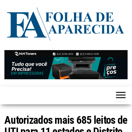
Skip
to
the
content
Notícias
Folha de
de
Aparecida
Aparecida
de
Goiânia
Autorizados mais 685 leitos de
UTI para 11 estados e Distrito