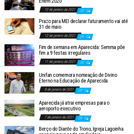
Enem 2020
12 de janeiro de 2021
Off
Prazo para MEI declarar faturamento vai até
31 de maio
12 de janeiro de 2021
Off
Fim de semana em Aparecida: Semma põe
fim a 9 festas irregulares
11 de janeiro de 2021
Off
Unifan comemora nomeação de Divino
Eterno na Educação de Aparecida
8 de janeiro de 2021
Off
Aparecida já atrai empresas para o
aeroporto executivo
7 de janeiro de 2021
Off
Berço do Diante do Trono, Igreja Lagoinha