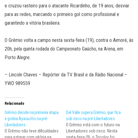
e cruzou rasteiro para o atacante Ricardinho, de 19 anos, desviar
para as redes, marcando o primeiro gol como profissional e
garantindo a vitória brasileira.
O Grêmio volta a campo nesta sexta-feira (19), contra o Aimoré, às
20h, pela quinta rodada do Campeonato Gaúcho, na Arena, em
Porto Alegre.
– Lincoln Chaves – Repórter da TV Brasil e da Rádio Nacional –
YWD 989559
Relacionado
Grêmio decide na primeira etapa
Del Valle supera Grêmio, que fica
e goleia Ayacucho na pré-
sob risco na pré-Libertadores
Libertadores
O Grêmio está com o futuro na
O Grêmio não teve dificuldades
Libertadores sob risco. Nesta
para estrear com vitória na
sexta-feira (9), o Tricolor foi