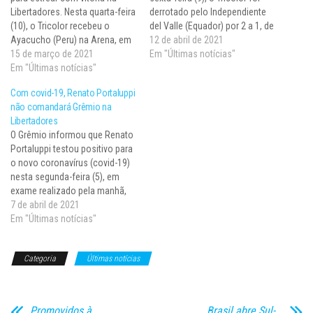
Libertadores. Nesta quarta-feira
derrotado pelo Independiente
(10), o Tricolor recebeu o
del Valle (Equador) por 2 a 1, de
Ayacucho (Peru) na Arena, em
virada, no Defensores del
12 de abril de 2021
Porto Alegre, e goleou por 6 a
15 de março de 2021
Chaco, em Assunção
Em "Últimas notícias"
1, no jogo de ida do duelo pela
Em "Últimas notícias"
(Paraguai), no jogo de ida do
segunda fase preliminar da
confronto pela terceira fase
Com covid-19, Renato Portaluppi
competição. Os gaúchos têm a
preliminar da competição. A
não comandará Grêmio na
vantagem de poderem…
partida de…
Libertadores
O Grêmio informou que Renato
Portaluppi testou positivo para
o novo coronavírus (covid-19)
nesta segunda-feira (5), em
exame realizado pela manhã,
após o técnico reclamar de
7 de abril de 2021
dores musculares, febre e
Em "Últimas notícias"
inflamação na garganta. O
treinador desfalcará o Tricolor
Categoria
Últimas notícias
na quarta-feira (7), contra o
Independiente del Valle
(Equador), às 19h15 (horário…
Promovidos à
Brasil abre Sul-