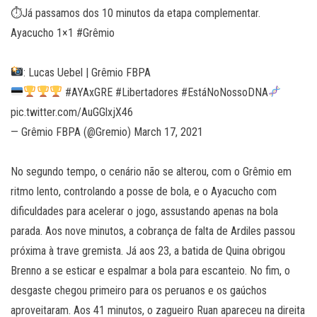
⏱Já passamos dos 10 minutos da etapa complementar.
Ayacucho 1×1 #Grêmio
: Lucas Uebel | Grêmio FBPA
#AYAxGRE #Libertadores #EstáNoNossoDNA
pic.twitter.com/AuGGlxjX46
— Grêmio FBPA (@Gremio) March 17, 2021
No segundo tempo, o cenário não se alterou, com o Grêmio em
ritmo lento, controlando a posse de bola, e o Ayacucho com
dificuldades para acelerar o jogo, assustando apenas na bola
parada. Aos nove minutos, a cobrança de falta de Ardiles passou
próxima à trave gremista. Já aos 23, a batida de Quina obrigou
Brenno a se esticar e espalmar a bola para escanteio. No fim, o
desgaste chegou primeiro para os peruanos e os gaúchos
aproveitaram. Aos 41 minutos, o zagueiro Ruan apareceu na direita