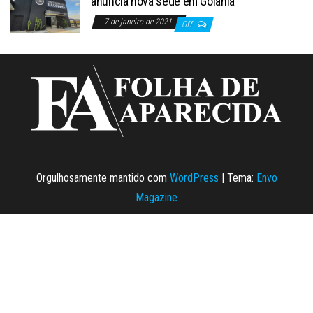
anuncia nova sede em Goiânia
7 de janeiro de 2021
Off
Orgulhosamente mantido com
WordPress
|
Tema:
Envo
Magazine