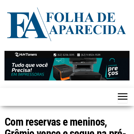
Skip
to
the
content
Notícias
Folha de
de
Aparecida
Aparecida
de
Goiânia
Com reservas e meninos,
Grêmio vence e segue na pré-