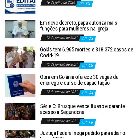
16 de julho de 2026
Off
Em novo decreto, papa autoriza mais
funções para mulheres na Igreja
12 de janeiro de 2021
Off
Goiás tem 6.965 mortes e 318.372 casos de
Covid-19
12 de janeiro de 2021
Off
Obra em Goiânia oferece 30 vagas de
emprego e curso de capacitação
12 de janeiro de 2021
Off
Série C: Brusque vence Ituano e garante
acesso à Segundona
12 de janeiro de 2021
Off
Justiça Federal nega pedido para adiar o