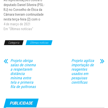
deputado Daniel Silveira (PSL-
RJ) no Conselho de Ética da
Câmara tiveram continuidade
nesta terça-feira (2) com o
voto do primeiro relator,
4 de março de 2021
deputado Alexandre Leite
Em "Últimas notícias"
(DEM-SP), que recomenda a
continuidade do processo no
Categoria
Últimas notícias
colegiado. A votação do
relatório, porém, foi adiada.
Esta representação foi
apresentada pelo próprio…
Projeto obriga
Projeto agiliza
salas de cinema
importação de
a respeitarem
reagentes
distância
usados em
mínima entre
pesquisas
tela e primeira
científicas
fila de poltronas
PUBLICIDADE