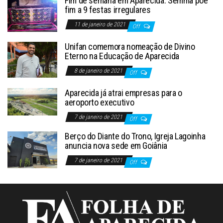
Fim de semana em Aparecida: Semma põe
fim a 9 festas irregulares
11 de janeiro de 2021
Off
Unifan comemora nomeação de Divino
Eterno na Educação de Aparecida
8 de janeiro de 2021
Off
Aparecida já atrai empresas para o
aeroporto executivo
7 de janeiro de 2021
Off
Berço do Diante do Trono, Igreja Lagoinha
anuncia nova sede em Goiânia
7 de janeiro de 2021
Off