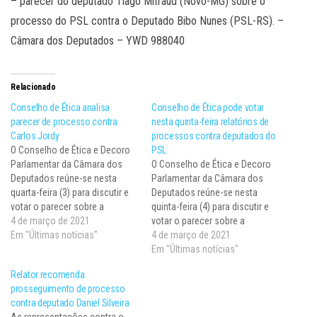
– parecer do deputado Tiago Mitraud (Novo-MG) sobre o
processo do PSL contra o Deputado Bibo Nunes (PSL-RS). –
Câmara dos Deputados – YWD 988040
Relacionado
Conselho de Ética analisa
Conselho de Ética pode votar
parecer de processo contra
nesta quinta-feira relatórios de
Carlos Jordy
processos contra deputados do
O Conselho de Ética e Decoro
PSL
Parlamentar da Câmara dos
O Conselho de Ética e Decoro
Deputados reúne-se nesta
Parlamentar da Câmara dos
quarta-feira (3) para discutir e
Deputados reúne-se nesta
votar o parecer sobre a
quinta-feira (4) para discutir e
representação por quebra de
4 de março de 2021
votar o parecer sobre a
decoro contra o deputado
Em "Últimas notícias"
representação por quebra de
4 de março de 2021
Carlos Jordy (PSL-RJ). Nesta
decoro contra o deputado
Em "Últimas notícias"
terça-feira (2), o deputado
Carlos Jordy (PSL-RJ). O item
Relator recomenda
Gilson Marques (Novo-SC) leu
estava na pauta de hoje (3),
prosseguimento de processo
relatório em que recomenda o
mas não foi votado por conta
contra deputado Daniel Silveira
arquivamento de…
do início…
As representações contra o