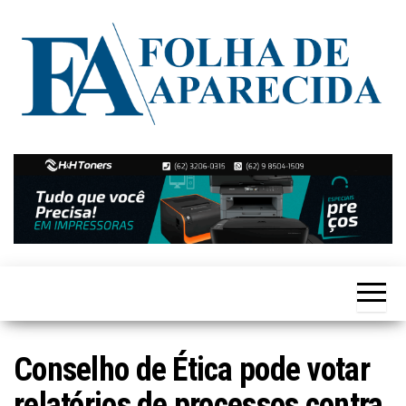
Skip
to
the
content
Notícias
Folha de
de
Aparecida
Aparecida
de
Goiânia
Conselho de Ética pode votar
relatórios de processos contra