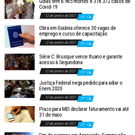
Goiás tem 6.965 mortes e 318.372 casos de
Covid-19
12 de janeiro de 2021
Off
Obra em Goiânia oferece 30 vagas de
emprego e curso de capacitação
12 de janeiro de 2021
Off
Série C: Brusque vence Ituano e garante
acesso à Segundona
12 de janeiro de 2021
Off
Justiça Federal nega pedido para adiar o
Enem 2020
12 de janeiro de 2021
Off
Prazo para MEI declarar faturamento vai até
31 de maio
12 de janeiro de 2021
Off