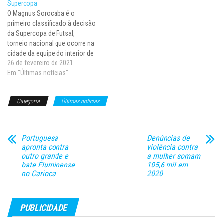
Supercopa
O Magnus Sorocaba é o
primeiro classificado à decisão
da Supercopa de Futsal,
torneio nacional que ocorre na
cidade da equipe do interior de
São Paulo. Nesta sexta-feira
26 de fevereiro de 2021
(26), o time paulista derrotou o
Em "Últimas notícias"
Minas Tênis Clube por 7 a 3,
chegando à segunda vitória em
Categoria
Últimas notícias
dois jogos no triangular,…
Portuguesa
Denúncias de
apronta contra
violência contra
outro grande e
a mulher somam
bate Fluminense
105,6 mil em
no Carioca
2020
PUBLICIDADE