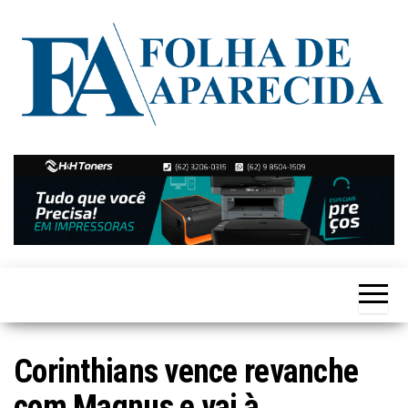
Skip
to
the
content
Notícias
Folha de
de
Aparecida
Aparecida
de
Goiânia
Corinthians vence revanche
com Magnus e vai à