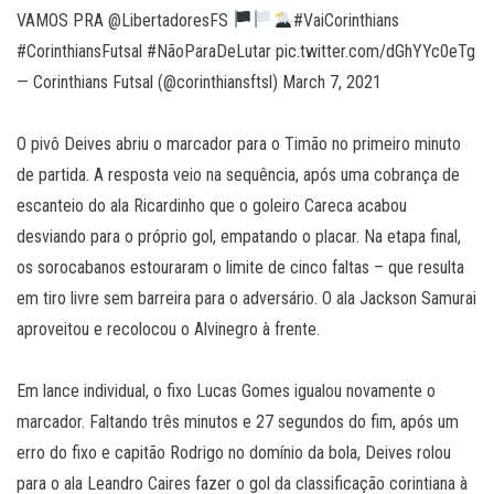
VAMOS PRA @LibertadoresFS
#VaiCorinthians
#CorinthiansFutsal #NãoParaDeLutar pic.twitter.com/dGhYYc0eTg
— Corinthians Futsal (@corinthiansftsl) March 7, 2021
O pivô Deives abriu o marcador para o Timão no primeiro minuto
de partida. A resposta veio na sequência, após uma cobrança de
escanteio do ala Ricardinho que o goleiro Careca acabou
desviando para o próprio gol, empatando o placar. Na etapa final,
os sorocabanos estouraram o limite de cinco faltas – que resulta
em tiro livre sem barreira para o adversário. O ala Jackson Samurai
aproveitou e recolocou o Alvinegro à frente.
Em lance individual, o fixo Lucas Gomes igualou novamente o
marcador. Faltando três minutos e 27 segundos do fim, após um
erro do fixo e capitão Rodrigo no domínio da bola, Deives rolou
para o ala Leandro Caires fazer o gol da classificação corintiana à