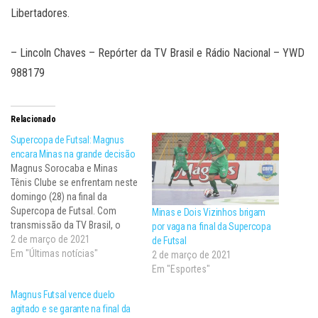
Libertadores.
– Lincoln Chaves – Repórter da TV Brasil e Rádio Nacional – YWD
988179
Relacionado
Supercopa de Futsal: Magnus
encara Minas na grande decisão
Magnus Sorocaba e Minas
Tênis Clube se enfrentam neste
domingo (28) na final da
Supercopa de Futsal. Com
Minas e Dois Vizinhos brigam
transmissão da TV Brasil, o
por vaga na final da Supercopa
confronto acontece a partir
2 de março de 2021
de Futsal
das 11h (horário de Brasília), na
Em "Últimas notícias"
2 de março de 2021
Arena Sorocaba, no município
Em "Esportes"
de Sorocaba (SP). As duas
Magnus Futsal vence duelo
equipes já duelaram no torneio
agitado e se garante na final da
na última sexta-feira…