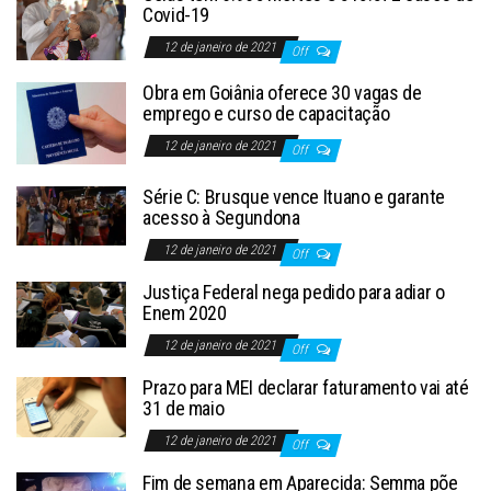
Covid-19
12 de janeiro de 2021
Off
Obra em Goiânia oferece 30 vagas de
emprego e curso de capacitação
12 de janeiro de 2021
Off
Série C: Brusque vence Ituano e garante
acesso à Segundona
12 de janeiro de 2021
Off
Justiça Federal nega pedido para adiar o
Enem 2020
12 de janeiro de 2021
Off
Prazo para MEI declarar faturamento vai até
31 de maio
12 de janeiro de 2021
Off
Fim de semana em Aparecida: Semma põe