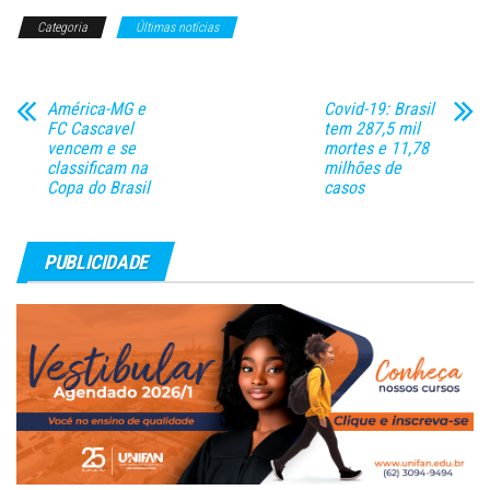
adulto e 54 leitos de UTI
Categoria
Últimas notícias
pediátrica para atendimento
exclusivo aos pacientes graves
com Covid-19, em…
América-MG e
Covid-19: Brasil
FC Cascavel
tem 287,5 mil
vencem e se
mortes e 11,78
classificam na
milhões de
Copa do Brasil
casos
PUBLICIDADE