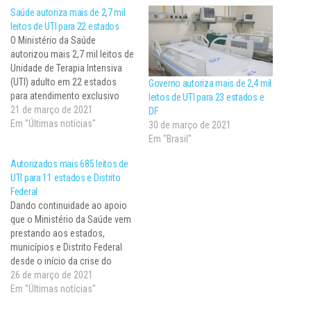
Saúde autoriza mais de 2,7 mil
leitos de UTI para 22 estados
O Ministério da Saúde
autorizou mais 2,7 mil leitos de
Unidade de Terapia Intensiva
(UTI) adulto em 22 estados
Governo autoriza mais de 2,4 mil
para atendimento exclusivo
leitos de UTI para 23 estados e
aos pacientes graves com
21 de março de 2021
DF
covid-19, em caráter
Em "Últimas notícias"
30 de março de 2021
excepcional e temporário. Para
Em "Brasil"
isso, duas portarias foram
Autorizados mais 685 leitos de
publicadas, ontem (19), em
UTI para 11 estados e Distrito
edição extra do Diário Oficial da
Federal
União. A Portaria…
Dando continuidade ao apoio
que o Ministério da Saúde vem
prestando aos estados,
municípios e Distrito Federal
desde o início da crise do
coronavírus, foram
26 de março de 2021
autorizados, nesta quarta-feira
Em "Últimas notícias"
(24), mais 631 leitos de UTI