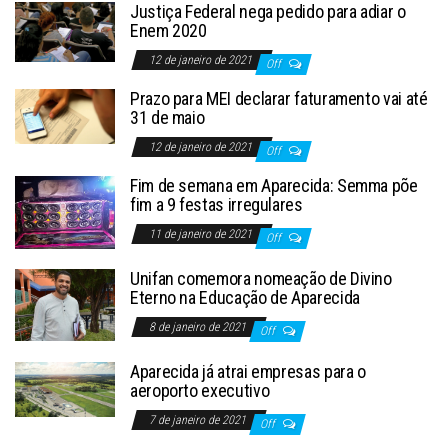
Justiça Federal nega pedido para adiar o
Enem 2020
12 de janeiro de 2021
Off
Prazo para MEI declarar faturamento vai até
31 de maio
12 de janeiro de 2021
Off
Fim de semana em Aparecida: Semma põe
fim a 9 festas irregulares
11 de janeiro de 2021
Off
Unifan comemora nomeação de Divino
Eterno na Educação de Aparecida
8 de janeiro de 2021
Off
Aparecida já atrai empresas para o
aeroporto executivo
7 de janeiro de 2021
Off