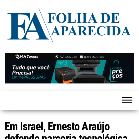
Skip
to
the
content
Notícias
Folha de
de
Aparecida
Aparecida
de
Goiânia
Em Israel, Ernesto Araújo
defende parceria tecnológica