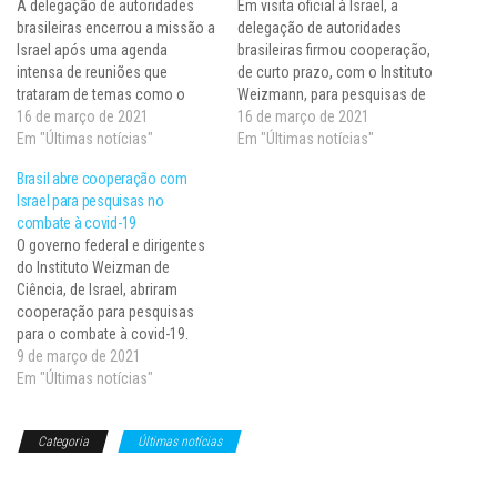
A delegação de autoridades
Em visita oficial à Israel, a
brasileiras encerrou a missão a
delegação de autoridades
Israel após uma agenda
brasileiras firmou cooperação,
intensa de reuniões que
de curto prazo, com o Instituto
trataram de temas como o
Weizmann, para pesquisas de
combate à Covid-19 e ciência e
16 de março de 2021
combate à Covid. A longo
16 de março de 2021
tecnologia, e resultaram em
Em "Últimas notícias"
prazo, foi estabelecida
Em "Últimas notícias"
acordos de cooperação. A
cooperação em outras áreas,
Brasil abre cooperação com
comitiva esteve no país entre
entre elas, a bioeconomia.
Israel para pesquisas no
os dias 7 e 9 e se encontrou
“Nos permitirá começar, em
combate à covid-19
com…
breve, muito em breve, uma
O governo federal e dirigentes
rede entre cientistas…
do Instituto Weizman de
Ciência, de Israel, abriram
cooperação para pesquisas
para o combate à covid-19.
Pelo lado brasileiro, a
9 de março de 2021
cooperação acontece no
Em "Últimas notícias"
âmbito da Rede Vírus, do
Ministério da Ciência,
Categoria
Últimas notícias
Tecnologia e Inovações (MCTI),
responsável pela articulação
de laboratórios de pesquisa e