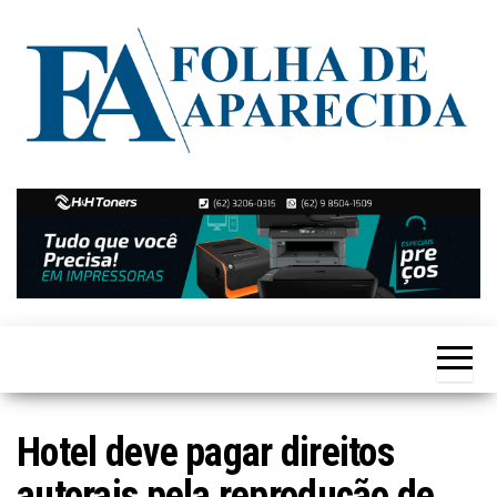
Skip
to
the
content
Notícias
Folha de
de
Aparecida
Aparecida
de
Goiânia
Hotel deve pagar direitos
autorais pela reprodução de