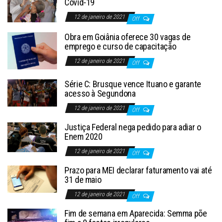
Covid-19
12 de janeiro de 2021
Off
Obra em Goiânia oferece 30 vagas de
emprego e curso de capacitação
12 de janeiro de 2021
Off
Série C: Brusque vence Ituano e garante
acesso à Segundona
12 de janeiro de 2021
Off
Justiça Federal nega pedido para adiar o
Enem 2020
12 de janeiro de 2021
Off
Prazo para MEI declarar faturamento vai até
31 de maio
12 de janeiro de 2021
Off
Fim de semana em Aparecida: Semma põe