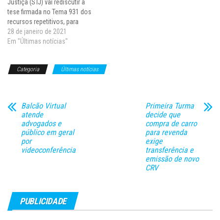
Justiça (STJ) vai rediscutir a
tese firmada no Tema 931 dos
recursos repetitivos, para
definir se, nos casos em que
28 de janeiro de 2021
haja condenação a pena
Em "Últimas notícias"
privativa de liberdade e multa,
extinta a primeira em razão de
Categoria
Últimas notícias
seu integral cumprimento, deve
ser…
Balcão Virtual
Primeira Turma
atende
decide que
advogados e
compra de carro
público em geral
para revenda
por
exige
videoconferência
transferência e
emissão de novo
CRV
PUBLICIDADE