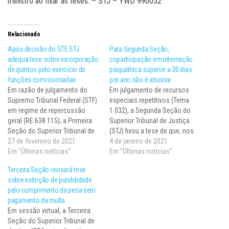
ministro ao fixar as teses.​​ – STJ – YWD 990052
Relacionado
Após decisão do STF, STJ
Para Segunda Seção,
adequa tese sobre incorporação
coparticipação em internação
de quintos pelo exercício de
psiquiátrica superior a 30 dias
funções comissionadas
por ano não é abusiva
Em razão de julgamento do
​​​​​Em julgamento de recursos
Supremo Tribunal Federal (STF)
especiais repetitivos (Tema
em regime de repercussão
1.032), a Segunda Seção do
geral (RE 638.115), a Primeira
Superior Tribunal de Justiça
Seção do Superior Tribunal de
(STJ) fixou a tese de que, nos
Justiça (STJ) readequou a tese
27 de fevereiro de 2021
contratos de plano de saúde,
4 de janeiro de 2021
fixada no Tema 503 dos
Em "Últimas notícias"
não é abusiva a cláusula de
Em "Últimas notícias"
recursos repetitivos para
coparticipação expressamente
Terceira Seção revisará tese
estabelecer que os servidores
ajustada e informada ao
sobre extinção de punibilidade
públicos federais civis não têm
consumidor, à razão máxima
pelo cumprimento da pena sem
direito à incorporação de
de 50% do valor das despesas,
pagamento da multa
quintos…
…
​Em sessão virtual, a Terceira
Seção do Superior Tribunal de