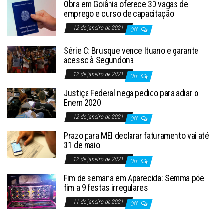
Obra em Goiânia oferece 30 vagas de
emprego e curso de capacitação
12 de janeiro de 2021
Off
Série C: Brusque vence Ituano e garante
acesso à Segundona
12 de janeiro de 2021
Off
Justiça Federal nega pedido para adiar o
Enem 2020
12 de janeiro de 2021
Off
Prazo para MEI declarar faturamento vai até
31 de maio
12 de janeiro de 2021
Off
Fim de semana em Aparecida: Semma põe
fim a 9 festas irregulares
11 de janeiro de 2021
Off