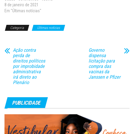
vacinação - frascos de vacina
8 de janeiro de 2021
As vacinas só poderão ser
Em "Últimas notícias"
aplicadas na população, no
entanto, após o aval da
Categoria
Últimas notícias
agência reguladora A Medida
Provisória 1026/21 facilita a
compra de vacinas,…
Ação contra
Governo
perda de
dispensa
direitos políticos
licitação para
por improbidade
compra das
administrativa
vacinas da
irá direto ao
Janssen e Pfizer
Plenário
PUBLICIDADE