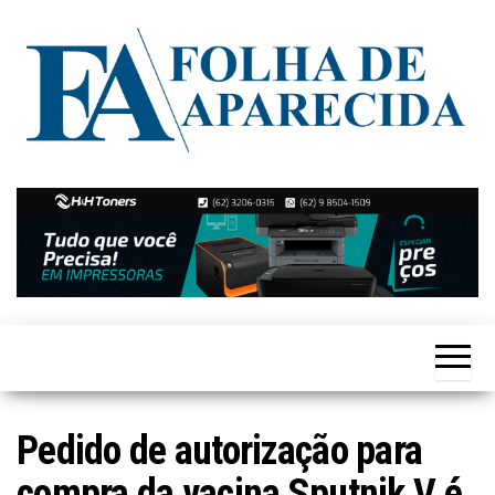
Skip
to
the
content
Notícias
Folha de
de
Aparecida
Aparecida
de
Goiânia
Pedido de autorização para
compra da vacina Sputnik V é