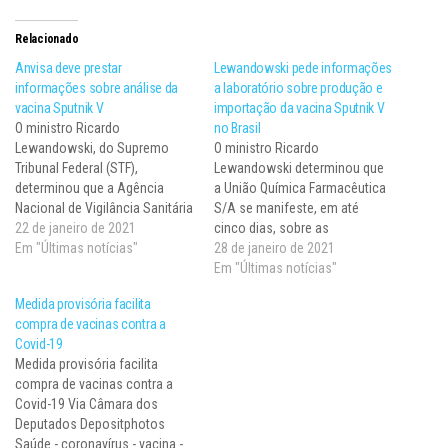
Relacionado
Anvisa deve prestar
Lewandowski pede informações
informações sobre análise da
a laboratório sobre produção e
vacina Sputnik V
importação da vacina Sputnik V
O ministro Ricardo
no Brasil
Lewandowski, do Supremo
O ministro Ricardo
Tribunal Federal (STF),
Lewandowski determinou que
determinou que a Agência
a União Química Farmacêutica
Nacional de Vigilância Sanitária
S/A se manifeste, em até
(Anvisa) informe, em 72 horas,
22 de janeiro de 2021
cinco dias, sobre as
se, de fato, já foi requerida a
Em "Últimas notícias"
informações prestadas ao STF
28 de janeiro de 2021
autorização temporária para
pela Agência Nacional de
Em "Últimas notícias"
uso emergencial da vacina
Vigilância Sanitária (Anvisa) em
Medida provisória facilita
Sputnik V, desenvolvida pela
relação ao pedido de uso
compra de vacinas contra a
Rússia, e, em caso positivo,
emergencial da vacina Sputnik
Covid-19
esclareça em que estágio
V. A empresa é patrocinadora,
Medida provisória facilita
está…
representante legal e parceira
compra de vacinas contra a
do…
Covid-19 Via Câmara dos
Deputados Depositphotos
Saúde - coronavírus - vacina -