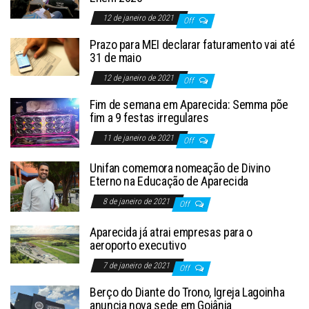
12 de janeiro de 2021
Off
Prazo para MEI declarar faturamento vai até
31 de maio
12 de janeiro de 2021
Off
Fim de semana em Aparecida: Semma põe
fim a 9 festas irregulares
11 de janeiro de 2021
Off
Unifan comemora nomeação de Divino
Eterno na Educação de Aparecida
8 de janeiro de 2021
Off
Aparecida já atrai empresas para o
aeroporto executivo
7 de janeiro de 2021
Off
Berço do Diante do Trono, Igreja Lagoinha
anuncia nova sede em Goiânia