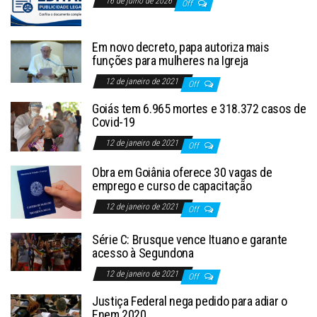
16 de julho de 2026
Off
Em novo decreto, papa autoriza mais
funções para mulheres na Igreja
12 de janeiro de 2021
Off
Goiás tem 6.965 mortes e 318.372 casos de
Covid-19
12 de janeiro de 2021
Off
Obra em Goiânia oferece 30 vagas de
emprego e curso de capacitação
12 de janeiro de 2021
Off
Série C: Brusque vence Ituano e garante
acesso à Segundona
12 de janeiro de 2021
Off
Justiça Federal nega pedido para adiar o
Enem 2020