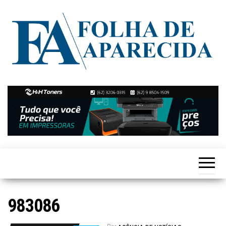
Skip
to
the
content
Notícias
Folha de
de
Aparecida
Aparecida
de
Goiânia
983086