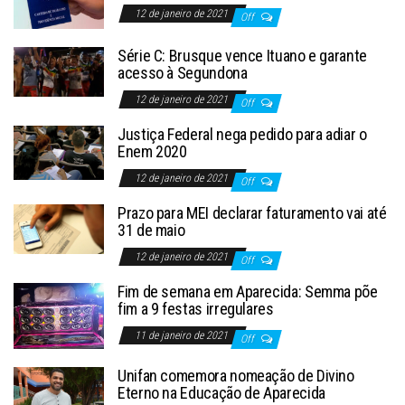
12 de janeiro de 2021
Off
Série C: Brusque vence Ituano e garante
acesso à Segundona
12 de janeiro de 2021
Off
Justiça Federal nega pedido para adiar o
Enem 2020
12 de janeiro de 2021
Off
Prazo para MEI declarar faturamento vai até
31 de maio
12 de janeiro de 2021
Off
Fim de semana em Aparecida: Semma põe
fim a 9 festas irregulares
11 de janeiro de 2021
Off
Unifan comemora nomeação de Divino
Eterno na Educação de Aparecida