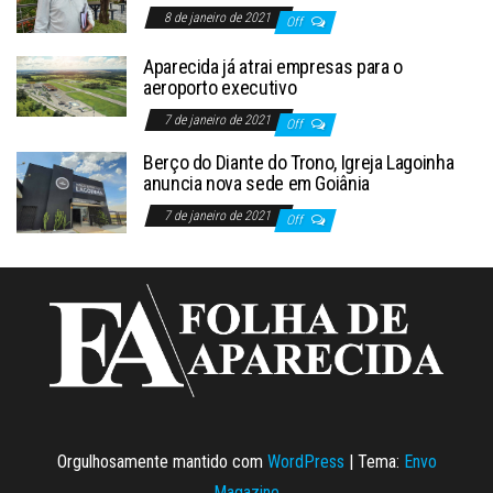
8 de janeiro de 2021
Off
Aparecida já atrai empresas para o
aeroporto executivo
7 de janeiro de 2021
Off
Berço do Diante do Trono, Igreja Lagoinha
anuncia nova sede em Goiânia
7 de janeiro de 2021
Off
Orgulhosamente mantido com
WordPress
|
Tema:
Envo
Magazine