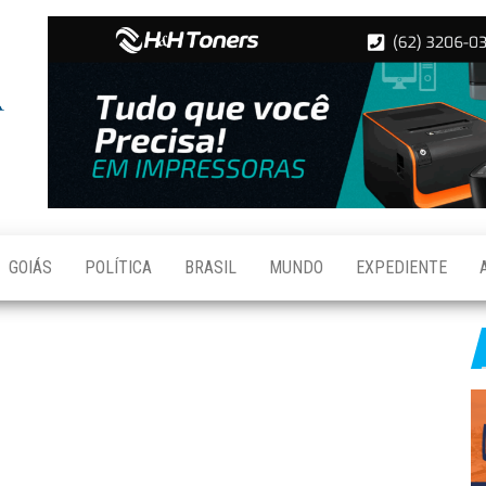
Folha de
Notícias
de
Aparecida
Aparecida
de
Goiânia
GOIÁS
POLÍTICA
BRASIL
MUNDO
EXPEDIENTE