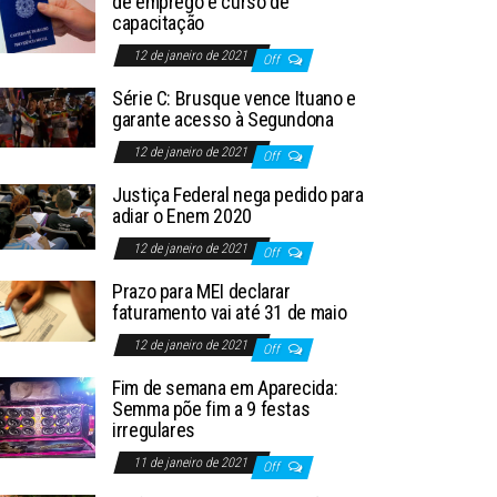
de emprego e curso de
capacitação
12 de janeiro de 2021
Off
Série C: Brusque vence Ituano e
garante acesso à Segundona
12 de janeiro de 2021
Off
Justiça Federal nega pedido para
adiar o Enem 2020
12 de janeiro de 2021
Off
Prazo para MEI declarar
faturamento vai até 31 de maio
12 de janeiro de 2021
Off
Fim de semana em Aparecida:
Semma põe fim a 9 festas
irregulares
11 de janeiro de 2021
Off