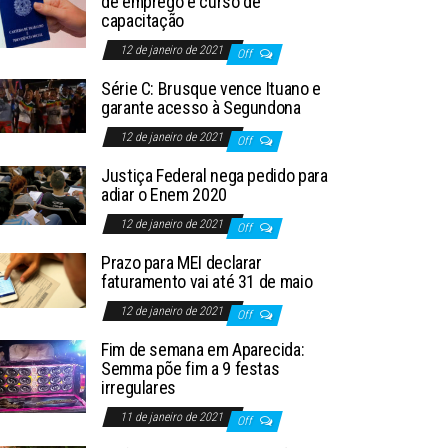
de emprego e curso de
capacitação
12 de janeiro de 2021
Off
Série C: Brusque vence Ituano e
garante acesso à Segundona
12 de janeiro de 2021
Off
Justiça Federal nega pedido para
adiar o Enem 2020
12 de janeiro de 2021
Off
Prazo para MEI declarar
faturamento vai até 31 de maio
12 de janeiro de 2021
Off
Fim de semana em Aparecida:
Semma põe fim a 9 festas
irregulares
11 de janeiro de 2021
Off