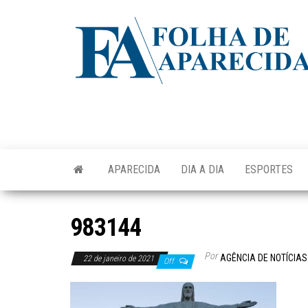
Skip
to
the
content
APARECIDA
DIA A DIA
ESPORTES
983144
Por
AGÊNCIA DE NOTÍCIAS
22 de janeiro de 2021
Off