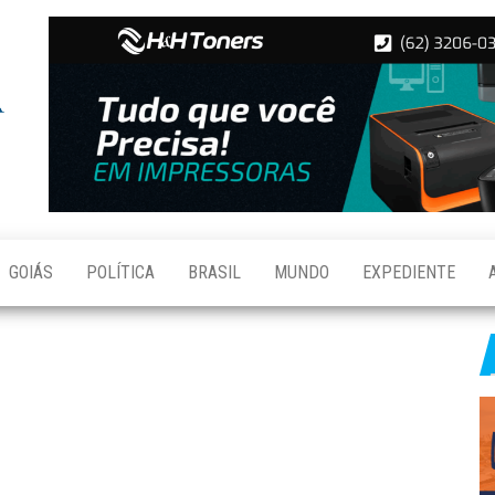
Folha de
Notícias
de
Aparecida
Aparecida
de
Goiânia
GOIÁS
POLÍTICA
BRASIL
MUNDO
EXPEDIENTE