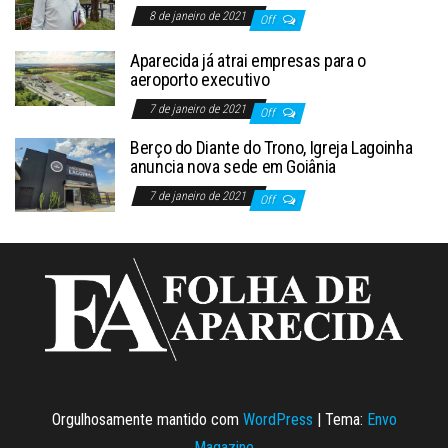
8 de janeiro de 2021
Off
Aparecida já atrai empresas para o
aeroporto executivo
7 de janeiro de 2021
Off
Berço do Diante do Trono, Igreja Lagoinha
anuncia nova sede em Goiânia
7 de janeiro de 2021
Off
Orgulhosamente mantido com
WordPress
|
Tema:
Envo
Magazine