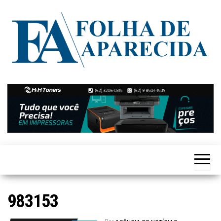
Skip
to
the
content
Notícias
Folha de
de
Aparecida
Aparecida
de
Goiânia
983153