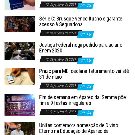
12 de janeiro de 2021
Off
Série C: Brusque vence Ituano e garante
acesso à Segundona
12 de janeiro de 2021
Off
Justiça Federal nega pedido para adiar o
Enem 2020
12 de janeiro de 2021
Off
Prazo para MEI declarar faturamento vai até
31 de maio
12 de janeiro de 2021
Off
Fim de semana em Aparecida: Semma põe
fim a 9 festas irregulares
11 de janeiro de 2021
Off
Unifan comemora nomeação de Divino
Eterno na Educação de Aparecida