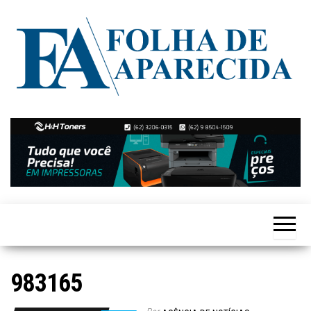
Skip
to
the
content
Notícias
Folha de
de
Aparecida
Aparecida
de
Goiânia
983165