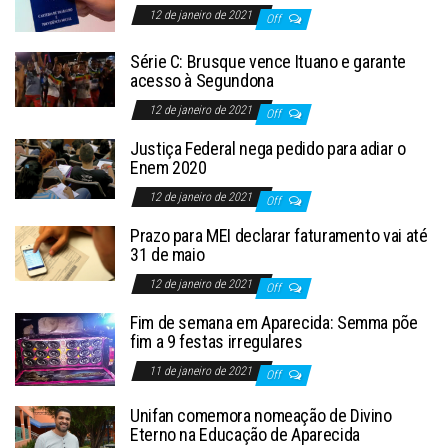
12 de janeiro de 2021
Off
Série C: Brusque vence Ituano e garante
acesso à Segundona
12 de janeiro de 2021
Off
Justiça Federal nega pedido para adiar o
Enem 2020
12 de janeiro de 2021
Off
Prazo para MEI declarar faturamento vai até
31 de maio
12 de janeiro de 2021
Off
Fim de semana em Aparecida: Semma põe
fim a 9 festas irregulares
11 de janeiro de 2021
Off
Unifan comemora nomeação de Divino
Eterno na Educação de Aparecida